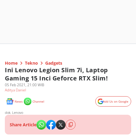
Home
Tekno
Gadgets
Ini Lenovo Legion Slim 7i, Laptop
Gaming 15 Inci Geforce RTX Slim!
05 Feb 2021, 21:00 WIB
Aditya Daniel
News
Channel
Add Us on Google
dok. Lenovo
Share Article