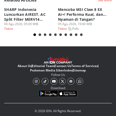
Related Articles
See More
SHARP Indonesia
Mencoba MSI Claw 8 EX
X
Luncurkan AIREST, AC
AI+! Performa Kuat, dan...
P
Split Filter MERV14
Nyaman di Tangan?
Sp
Perdana!
06 Agu 2026, 05:00 WIB
05 Agu 2026, 19:00 WIB
03
Polls
Tekno
Tekno
Te
About Us
Editorial Team
Contact Us
Terms of Services
Pedoman Media Siber
Index
Sitemap
Follow Us
Download
© 2026 IDN. All Rights Reserved.