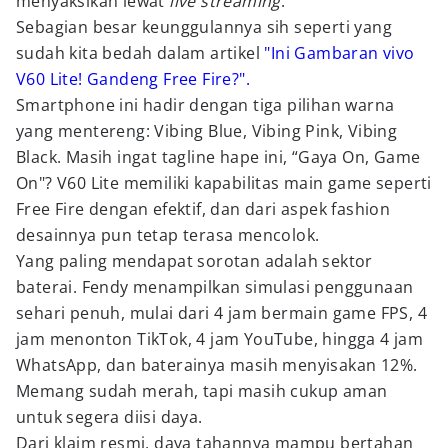
menyaksikan lewat
live streaming
.
Sebagian besar keunggulannya sih seperti yang
sudah kita bedah dalam artikel
"Ini Gambaran vivo
V60 Lite! Gandeng Free Fire?".
Smartphone ini hadir dengan tiga pilihan warna
yang mentereng: Vibing Blue, Vibing Pink, Vibing
Black. Masih ingat tagline hape ini, “Gaya On, Game
On"? V60 Lite memiliki kapabilitas main game seperti
Free Fire dengan efektif, dan dari aspek fashion
desainnya pun tetap terasa mencolok.
Yang paling mendapat sorotan adalah sektor
baterai. Fendy menampilkan simulasi penggunaan
sehari penuh, mulai dari 4 jam bermain game FPS, 4
jam menonton TikTok, 4 jam YouTube, hingga 4 jam
WhatsApp, dan baterainya masih menyisakan 12%.
Memang sudah merah, tapi masih cukup aman
untuk segera diisi daya.
Dari klaim resmi, daya tahannya mampu bertahan