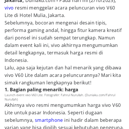
Jakarta,
Duniaku.com
-
Pada hari ini (2/10/2025),
vivo
resmi menggelar acara peluncuran vivo V60
Lite di Hotel Mulia, Jakarta.
Sebelumnya, bocoran mengenai desain tipis,
performa gaming andal, hingga fitur kamera kreatif
dari ponsel ini sudah sempat terungkap. Namun
dalam event kali ini, vivo akhirnya mengumumkan
detail lengkapnya, termasuk harga resmi di
Indonesia.
Lalu, apa saja kejutan dan hal menarik yang dibawa
vivo V60 Lite dalam acara peluncurannya? Mari kita
simak rangkuman lengkapnya berikut!
1. Bagian paling menarik: harga
Launch event vivo V60 Lite. Fotografer: Fahrul Nurullah. (Duniaku.com/Fahrul
Nurullah)
Akhirnya vivo resmi mengumumkan harga vivo V60
Lite untuk pasar Indonesia. Seperti dugaan
sebelumnya,
smartphone
ini hadir dalam beberapa
varian yang bisa dipilih sesuai kebutuhan pengguna,