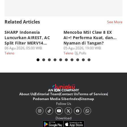
Related Articles
See More
SHARP Indonesia
Mencoba MSI Claw 8 EX
X
Luncurkan AIREST, AC
AI+! Performa Kuat, dan...
P
Split Filter MERV14
Nyaman di Tangan?
Sp
Perdana!
06 Agu 2026, 05:00 WIB
05 Agu 2026, 19:00 WIB
03
Polls
Tekno
Tekno
Te
About Us
Editorial Team
Contact Us
Terms of Services
Pedoman Media Siber
Index
Sitemap
Follow Us
Download