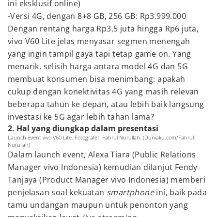
ini eksklusif online)
-Versi 4G, dengan 8+8 GB, 256 GB: Rp3.999.000
Dengan rentang harga Rp3,5 juta hingga Rp6 juta,
vivo V60 Lite jelas menyasar segmen menengah
yang ingin tampil gaya tapi tetap game on. Yang
menarik, selisih harga antara model 4G dan 5G
membuat konsumen bisa menimbang: apakah
cukup dengan konektivitas 4G yang masih relevan
beberapa tahun ke depan, atau lebih baik langsung
investasi ke 5G agar lebih tahan lama?
2. Hal yang diungkap dalam presentasi
Launch event vivo V60 Lite. Fotografer: Fahrul Nurullah. (Duniaku.com/Fahrul
Nurullah)
Dalam launch event, Alexa Tiara (Public Relations
Manager vivo Indonesia) kemudian dilanjut Fendy
Tanjaya (Product Manager vivo Indonesia) memberi
penjelasan soal kekuatan
smartphone
ini, baik pada
tamu undangan maupun untuk penonton yang