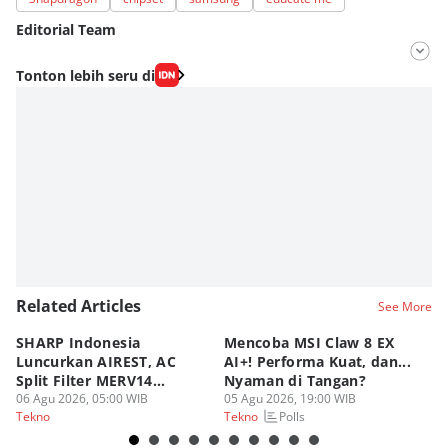
Editorial Team
Editor
Tonton lebih seru di
Fahrul Razi Uni Nurullah
Editor
Nadia Agatha Pramesthi
Related Articles
See More
SHARP Indonesia
Mencoba MSI Claw 8 EX
X
Luncurkan AIREST, AC
AI+! Performa Kuat, dan...
P
Split Filter MERV14
Nyaman di Tangan?
Sp
Perdana!
06 Agu 2026, 05:00 WIB
05 Agu 2026, 19:00 WIB
03
Polls
Tekno
Tekno
Te