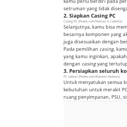
kamu perlu berdiri pada pe
setruman yang tidak disenga
2. Siapkan Casing PC
Casing PC (Pexels.com/Nathan b Caldeira)
Selanjutnya, kamu bisa mem
besarnya komponen yang ak
juga disesuaikan dengan be
Pada pemilihan
casing,
kamu
yang kamu inginkan, apaka
dengan
casing
yang tertutu
3. Persiapkan seluruh 
PC rakitan (Pexels.com/Roberto Nickson)
Untuk menyatukan semua k
kebutuhan untuk merakit P
ruang penyimpanan, PSU, si