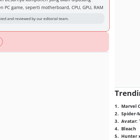
n PC game, seperti motherboard, CPU, GPU, RAM
ted and reviewed by our editorial team.
Trendi
1
.
Marvel 
2
.
Spider-
3
.
Avatar: 
4
.
Bleach
5
.
Hunter 