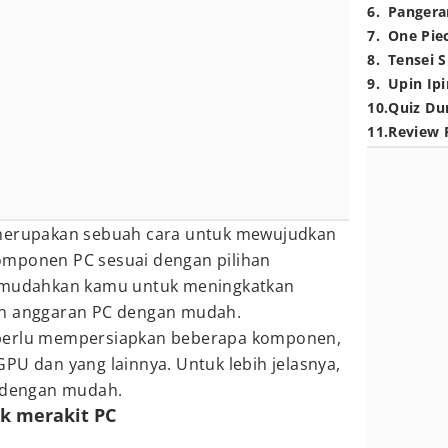
6
.
Pangera
7
.
One Pie
8
.
Tensei S
9
.
Upin Ipi
10
.
Quiz Du
11
.
Review 
merupakan sebuah cara untuk mewujudkan
omponen PC sesuai dengan pilihan
memudahkan kamu untuk meningkatkan
an anggaran PC dengan mudah.
 perlu mempersiapkan beberapa komponen,
GPU dan yang lainnya. Untuk lebih jelasnya,
dengan mudah.
uk merakit PC