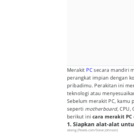
Merakit
PC
secara mandiri 
perangkat impian dengan k
pribadimu. Perakitan ini 
teknologi atau menyesuaik
Sebelum merakit PC, kamu
seperti
motherboard
, CPU, 
berikut ini
cara merakit PC
1. Siapkan alat-alat unt
obeng (Pexels.com/Steve Johnson)