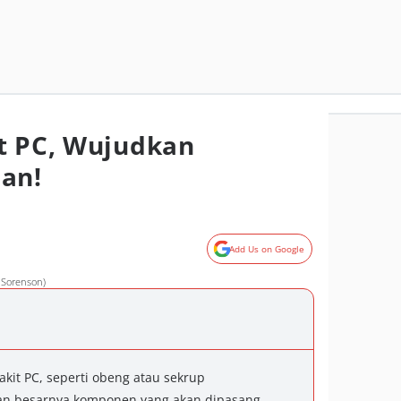
t PC, Wujudkan
an!
Add Us on Google
 Sorenson)
akit PC, seperti obeng atau sekrup
ngan besarnya komponen yang akan dipasang