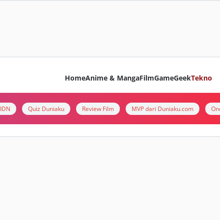
Home
Anime & Manga
Film
Game
Geek
Tekno
i IDN
Quiz Duniaku
Review Film
MVP dari Duniaku.com
On