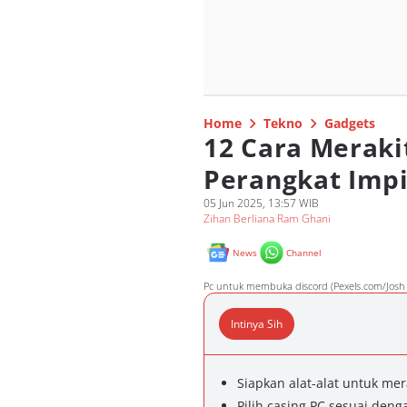
Home
Tekno
Gadgets
12 Cara Meraki
Perangkat Impi
05 Jun 2025, 13:57 WIB
Zihan Berliana Ram Ghani
News
Channel
Pc untuk membuka discord (Pexels.com/Josh
Intinya Sih
Siapkan alat-alat untuk mer
Pilih casing PC sesuai de