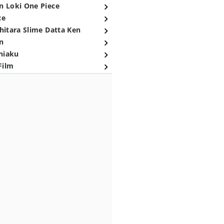
n Loki One Piece
ce
hitara Slime Datta Ken
n
niaku
Film