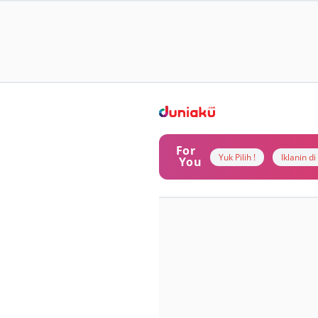
For
Yuk Pilih !
Iklanin d
You