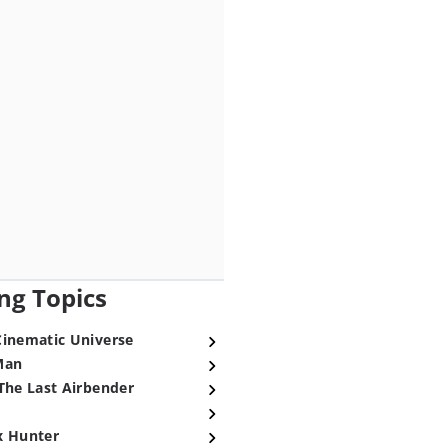
ng Topics
Cinematic Universe
Man
The Last Airbender
x Hunter