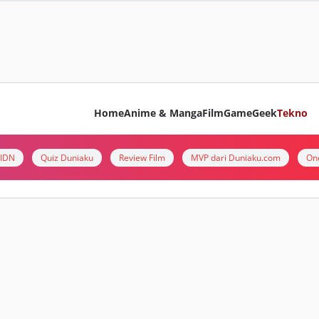
Home
Anime & Manga
Film
Game
Geek
Tekno
i IDN
Quiz Duniaku
Review Film
MVP dari Duniaku.com
On