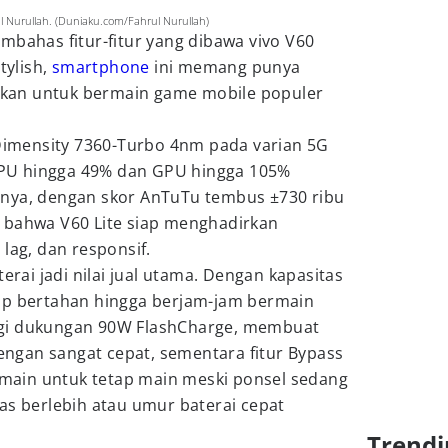
ul Nurullah. (Duniaku.com/Fahrul Nurullah)
mbahas fitur-fitur yang dibawa vivo V60
tylish,
smartphone
ini memang punya
alkan untuk bermain game mobile populer
 Dimensity 7360-Turbo 4nm pada varian 5G
PU hingga 49% dan GPU hingga 105%
nya, dengan skor AnTuTu tembus ±730 ribu
 bahwa V60 Lite siap menghadirkan
lag, dan responsif.
terai jadi nilai jual utama. Dengan kapasitas
up bertahan hingga berjam-jam bermain
gi dukungan 90W FlashCharge, membuat
dengan sangat cepat, sementara fitur Bypass
ain untuk tetap main meski ponsel sedang
as berlebih atau umur baterai cepat
Trendi