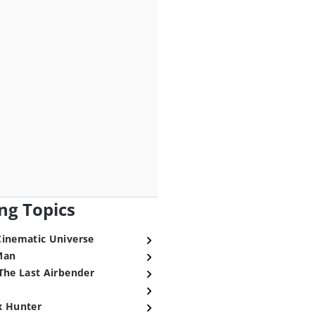
ng Topics
Cinematic Universe
Man
The Last Airbender
x Hunter