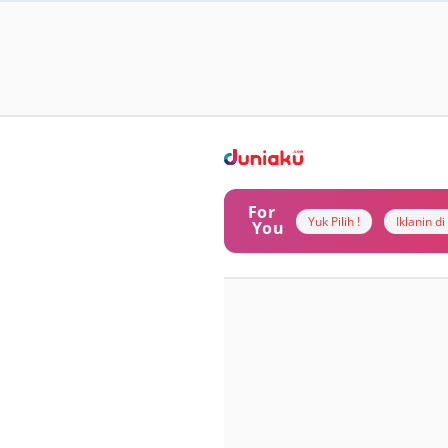
For
Yuk Pilih !
Iklanin d
You