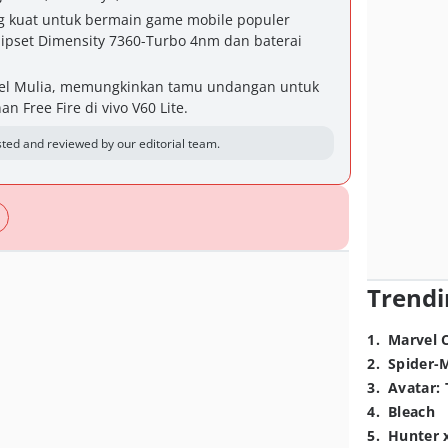
ang kuat untuk bermain game mobile populer
chipset Dimensity 7360-Turbo 4nm dan baterai
Hotel Mulia, memungkinkan tamu undangan untuk
 Free Fire di vivo V60 Lite.
ted and reviewed by our editorial team.
Trendi
1
.
Marvel 
2
.
Spider-
3
.
Avatar: 
4
.
Bleach
5
.
Hunter 