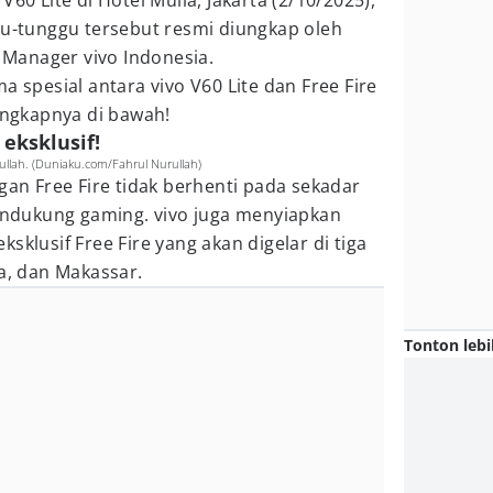
V60 Lite di Hotel Mulia, Jakarta (2/10/2025),
gu-tunggu tersebut resmi diungkap oleh
s Manager vivo Indonesia.
a spesial antara vivo V60 Lite dan Free Fire
lengkapnya di bawah!
eksklusif!
urullah. (Duniaku.com/Fahrul Nurullah)
gan Free Fire tidak berhenti pada sekadar
pendukung gaming. vivo juga menyiapkan
sklusif Free Fire yang akan digelar di tiga
ya, dan Makassar.
Tonton lebi