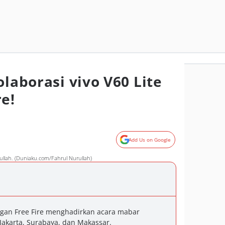
olaborasi vivo V60 Lite
re!
Add Us on Google
urullah. (Duniaku.com/Fahrul Nurullah)
engan Free Fire menghadirkan acara mabar
: Jakarta, Surabaya, dan Makassar.