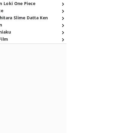
n Loki One Piece
ce
hitara Slime Datta Ken
n
niaku
Film