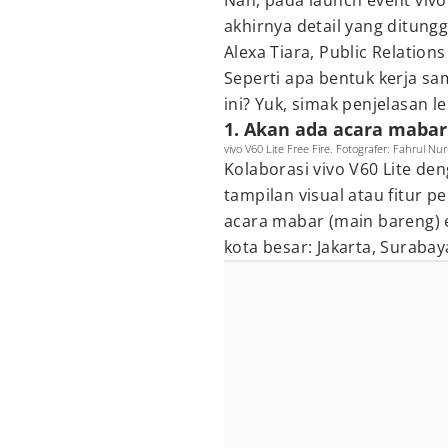
Nah, pada launch event vivo 
akhirnya detail yang ditung
Alexa Tiara, Public Relation
Seperti apa bentuk kerja sam
ini? Yuk, simak penjelasan 
1. Akan ada acara mabar 
vivo V60 Lite Free Fire. Fotografer: Fahrul N
Kolaborasi vivo V60 Lite den
tampilan visual atau fitur 
acara mabar (main bareng) ek
kota besar: Jakarta, Suraba