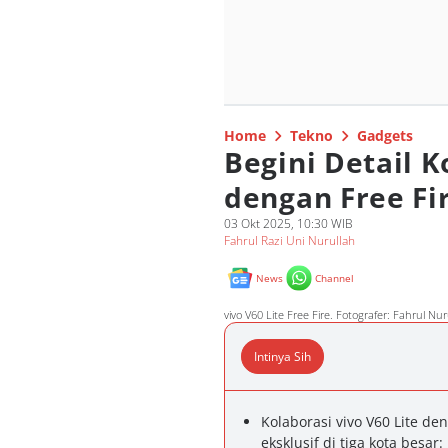
Home
Tekno
Gadgets
Begini Detail K
dengan Free Fi
03 Okt 2025, 10:30 WIB
Fahrul Razi Uni Nurullah
News
Channel
vivo V60 Lite Free Fire. Fotografer: Fahrul N
Intinya Sih
Kolaborasi vivo V60 Lite d
eksklusif di tiga kota besar