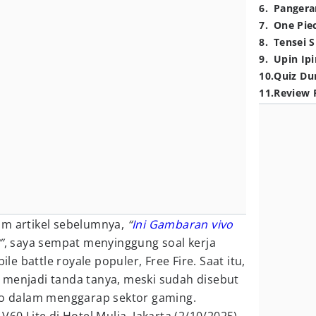
6
.
Pangera
7
.
One Pie
8
.
Tensei S
9
.
Upin Ipi
10
.
Quiz Du
11
.
Review 
am artikel sebelumnya,
“
Ini Gambaran vivo
”
, saya sempat menyinggung soal kerja
 battle royale populer, Free Fire. Saat itu,
 menjadi tanda tanya, meski sudah disebut
ivo dalam menggarap sektor gaming.