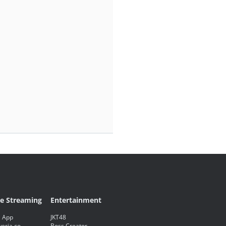
ve Streaming
Entertainment
 App
JKT48
eria.co
Boss Creator