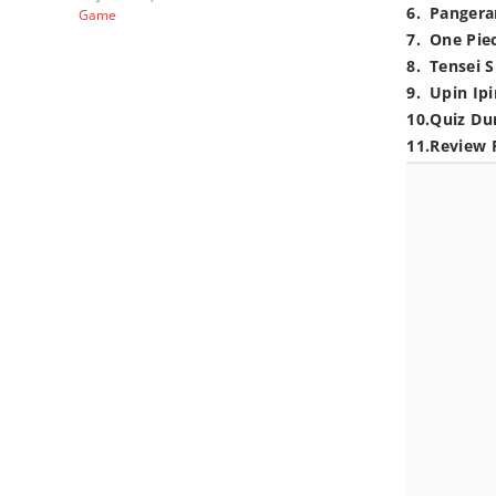
6
.
Pangera
Game
7
.
One Pie
8
.
Tensei S
9
.
Upin Ipi
10
.
Quiz Du
11
.
Review 