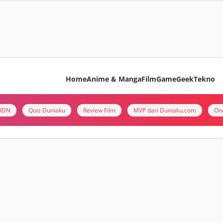
Home
Anime & Manga
Film
Game
Geek
Tekno
i IDN
Quiz Duniaku
Review Film
MVP dari Duniaku.com
On