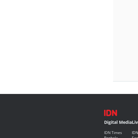
Digital Media
Li
IDN Times
IDN
Popbela
Saw