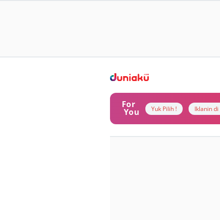
For
Yuk Pilih !
Iklanin d
You