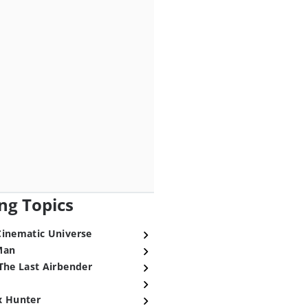
ng Topics
Cinematic Universe
Man
The Last Airbender
x Hunter