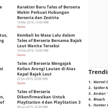
e
Karakter Baru Tales of Berseria
Makin Perkuat Hubungan
Berseria dan Zestiria
18 Mei 2016, 14:00 WIB
Game
tus,
Kembali ke Masa Lalu dalam
ang
Tales of Berseria Bersama Bajak
!
Laut Wanita Terseksi
18 Feb 2016, 16:00 WIB
Game
Tales of Berseria Mengajak
si
Kalian Arungi Lautan di Atas
Trendi
Kapal Bajak Laut
22 Jun 2015, 20:00 WIB
1
.
Marvel 
Game
2
.
Spider-
Tales of Berseria
3
.
Avatar: 
n,
Dikonfirmasikan Untuk
4
.
Bleach
of
PlayStation 4 dan PlayStation 3
5
.
Hunter 
08 Jun 2015, 22:30 WIB