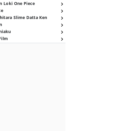
n Loki One Piece
ce
hitara Slime Datta Ken
n
niaku
Film