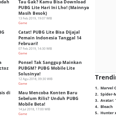
udah
Tau Gak? Kamu Bisa Download
PUBG Lite Hari Ini Lho! (Mainnya
Masih Besok)
13 Feb 2019, 19:07 WIB
Game
BG
Catat! PUBG Lite Bisa Dijajal
Pemain Indonesia Tanggal 14
Februari!
07 Feb 2019, 14:30 WIB
Game
a
Ponsel Tak Sanggup Mainkan
ctoz
PUBGM? PUBG Mobile Lite
Solusinya!
Trendi
12 Agu 2018, 09:30 WIB
Game
1
.
Marvel 
is di
Mau Mencoba Konten Baru
2
.
Spider-
Sebelum Rilis? Unduh PUBG
3
.
Avatar: 
Mobile Beta!
4
.
Bleach
14 Jul 2018, 17:00 WIB
5
.
Hunter 
Game