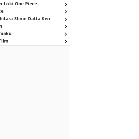
n Loki One Piece
ce
hitara Slime Datta Ken
n
niaku
Film