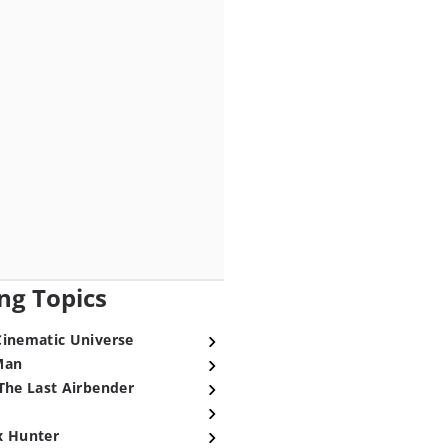
ng Topics
Cinematic Universe
Man
The Last Airbender
x Hunter