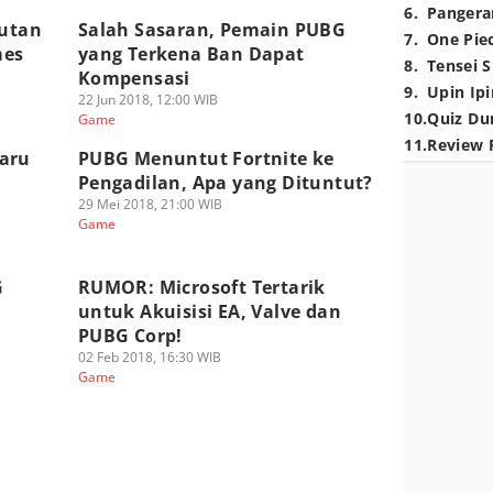
6
.
Pangera
tutan
Salah Sasaran, Pemain PUBG
7
.
One Pie
mes
yang Terkena Ban Dapat
8
.
Tensei S
Kompensasi
9
.
Upin Ipi
22 Jun 2018, 12:00 WIB
10
.
Quiz Du
Game
11
.
Review 
aru
PUBG Menuntut Fortnite ke
Pengadilan, Apa yang Dituntut?
29 Mei 2018, 21:00 WIB
Game
G
RUMOR: Microsoft Tertarik
untuk Akuisisi EA, Valve dan
PUBG Corp!
02 Feb 2018, 16:30 WIB
Game