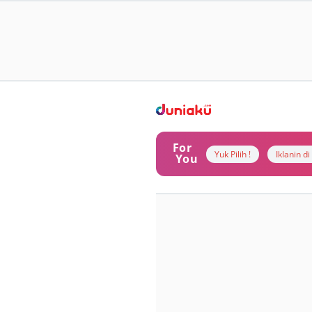
For
Yuk Pilih !
Iklanin d
You