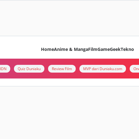
Home
Anime & Manga
Film
Game
Geek
Tekno
i IDN
Quiz Duniaku
Review Film
MVP dari Duniaku.com
On