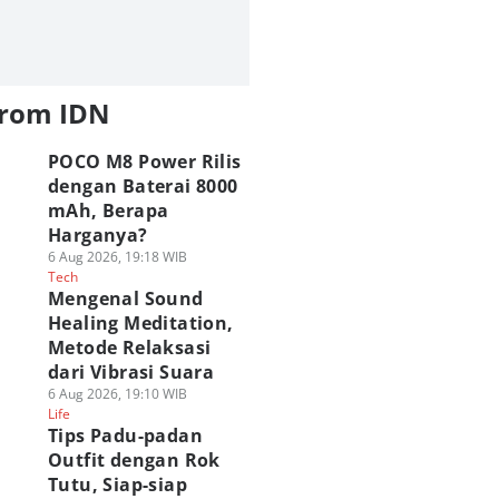
from IDN
POCO M8 Power Rilis
dengan Baterai 8000
mAh, Berapa
Harganya?
6 Aug 2026, 19:18 WIB
Tech
Mengenal Sound
Healing Meditation,
Metode Relaksasi
dari Vibrasi Suara
6 Aug 2026, 19:10 WIB
Life
Tips Padu-padan
Outfit dengan Rok
Tutu, Siap-siap