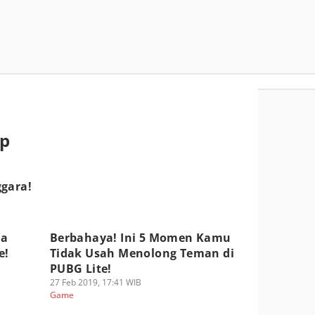
rp
ggara!
ra
Berbahaya! Ini 5 Momen Kamu
e!
Tidak Usah Menolong Teman di
PUBG Lite!
27 Feb 2019, 17:41 WIB
Game