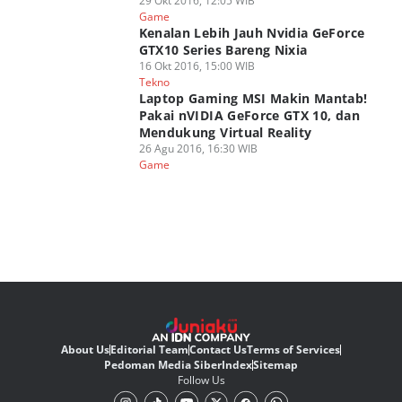
29 Okt 2016, 12:05 WIB
Game
Kenalan Lebih Jauh Nvidia GeForce
GTX10 Series Bareng Nixia
16 Okt 2016, 15:00 WIB
Tekno
Laptop Gaming MSI Makin Mantab!
Pakai nVIDIA GeForce GTX 10, dan
Mendukung Virtual Reality
26 Agu 2016, 16:30 WIB
Game
About Us
Editorial Team
Contact Us
Terms of Services
Pedoman Media Siber
Index
Sitemap
Follow Us