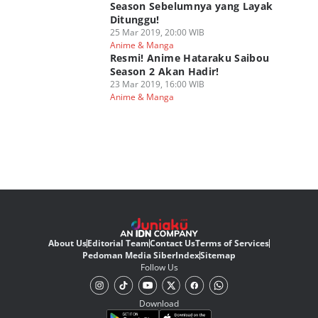
Season Sebelumnya yang Layak
Ditunggu!
25 Mar 2019, 20:00 WIB
Anime & Manga
Resmi! Anime Hataraku Saibou
Season 2 Akan Hadir!
23 Mar 2019, 16:00 WIB
Anime & Manga
About Us
Editorial Team
Contact Us
Terms of Services
Pedoman Media Siber
Index
Sitemap
Follow Us
Download