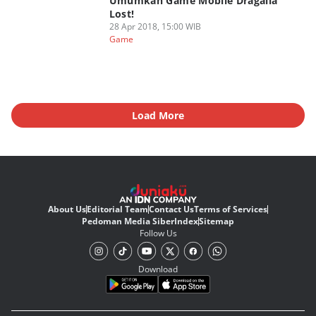
Umumkan Game Mobile Dragalia
Lost!
28 Apr 2018, 15:00 WIB
Game
Load More
About Us
Editorial Team
Contact Us
Terms of Services
Pedoman Media Siber
Index
Sitemap
Follow Us
Download