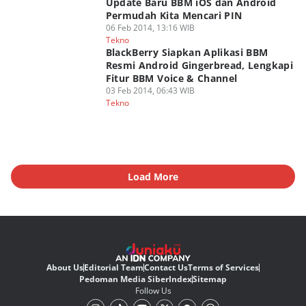
Update Baru BBM iOS dan Android
Permudah Kita Mencari PIN
06 Feb 2014, 13:16 WIB
Tekno
BlackBerry Siapkan Aplikasi BBM
Resmi Android Gingerbread, Lengkapi
Fitur BBM Voice & Channel
03 Feb 2014, 06:43 WIB
Tekno
Load More
About Us
Editorial Team
Contact Us
Terms of Services
Pedoman Media Siber
Index
Sitemap
Follow Us