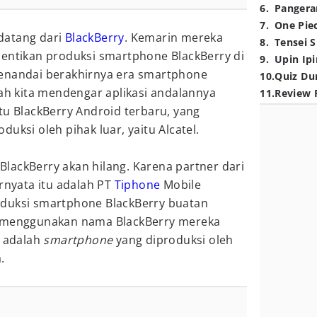
6
.
Pangera
7
.
One Pie
datang dari
BlackBerry
. Kemarin mereka
8
.
Tensei S
tikan produksi smartphone BlackBerry di
9
.
Upin Ipi
menandai berakhirnya era smartphone
10
.
Quiz Du
lah kita mendengar aplikasi andalannya
11
.
Review 
tu BlackBerry Android terbaru, yang
uksi oleh pihak luar, yaitu Alcatel.
lackBerry akan hilang. Karena partner dari
ernyata itu adalah PT
Tiphone
Mobile
oduksi smartphone BlackBerry buatan
a menggunakan nama BlackBerry mereka
r adalah
smartphone
yang diproduksi oleh
.