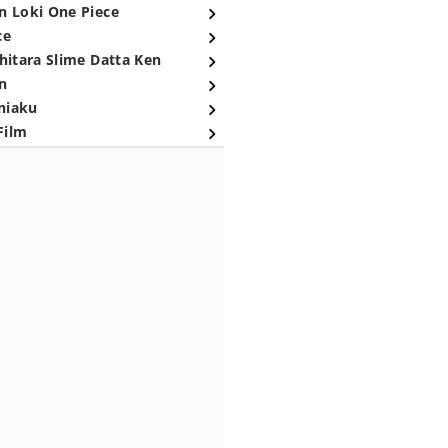
n Loki One Piece
ce
hitara Slime Datta Ken
n
niaku
Film