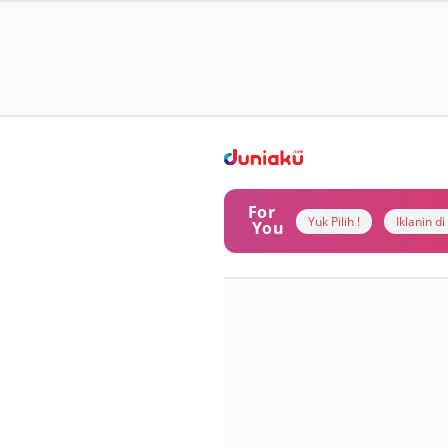
For
Yuk Pilih !
Iklanin d
You