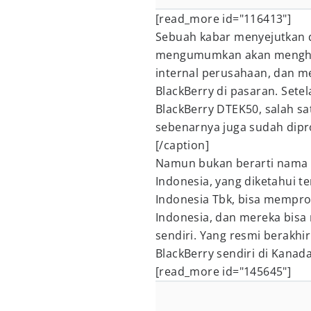
[read_more id="116413"]
Sebuah kabar menyejutkan 
mengumumkan akan menghen
internal perusahaan, dan 
BlackBerry di pasaran. Sete
BlackBerry DTEK50, salah sa
sebenarnya juga sudah diprod
[/caption]
Namun bukan berarti nama B
Indonesia, yang diketahui t
Indonesia Tbk, bisa mempr
Indonesia, dan mereka bis
sendiri. Yang resmi berakhi
BlackBerry sendiri di Kanada
[read_more id="145645"]