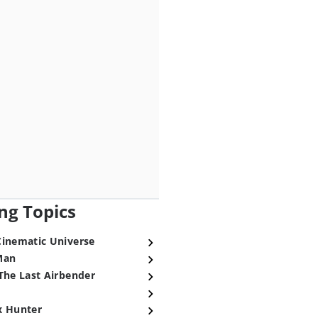
ng Topics
Cinematic Universe
Man
The Last Airbender
x Hunter