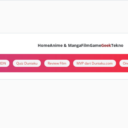
Home
Anime & Manga
Film
Game
Geek
Tekno
i IDN
Quiz Duniaku
Review Film
MVP dari Duniaku.com
On