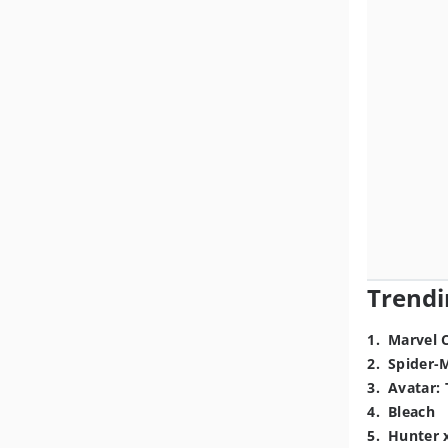
Trendi
1
.
Marvel 
2
.
Spider-
3
.
Avatar: 
4
.
Bleach
5
.
Hunter 