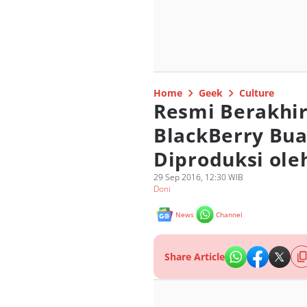
Home
Geek
Culture
Resmi Berakhi
BlackBerry Bua
Diproduksi ole
29 Sep 2016, 12:30 WIB
Doni
News
Channel
Share Article