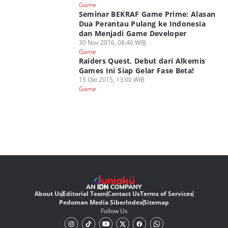
Game
Seminar BEKRAF Game Prime: Alasan
Dua Perantau Pulang ke Indonesia
dan Menjadi Game Developer
30 Nov 2016, 08:40 WIB
Game
Raiders Quest, Debut dari Alkemis
Games Ini Siap Gelar Fase Beta!
15 Okt 2015, 13:00 WIB
Game
About Us
Editorial Team
Contact Us
Terms of Services
Pedoman Media Siber
Index
Sitemap
Follow Us