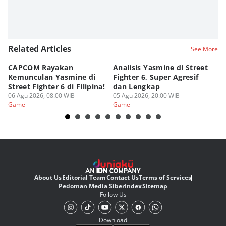
Related Articles
See More
CAPCOM Rayakan
Analisis Yasmine di Street
ra
Kemunculan Yasmine di
Fighter 6, Super Agresif
W
Street Fighter 6 di Filipina!
dan Lengkap
Ho
06 Agu 2026, 08:00 WIB
05 Agu 2026, 20:00 WIB
20
03
Game
Game
G
About Us
Editorial Team
Contact Us
Terms of Services
Pedoman Media Siber
Index
Sitemap
Follow Us
Download