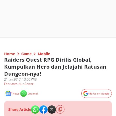
Home
Game
Mobile
Raiders Quest RPG Dirilis Global,
Kumpulkan Hero dan Jelajahi Ratusan
Dungeon-nya!
21 Jan 2017, 13:00 WIB
Febrianto Nur Anwari
News
Channel
Add Us on Google
Share Article