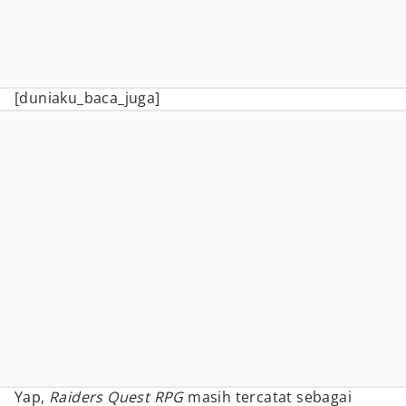
[duniaku_baca_juga]
Yap,
Raiders Quest RPG
masih tercatat sebagai