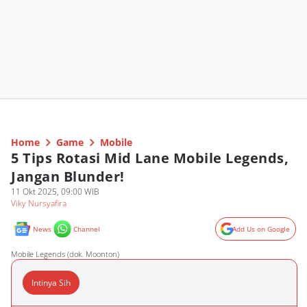
Home
Game
Mobile
5 Tips Rotasi Mid Lane Mobile Legends,
Jangan Blunder!
11 Okt 2025, 09:00 WIB
Viky Nursyafira
News
Channel
Add Us on Google
Mobile Legends (dok. Moonton)
Intinya Sih