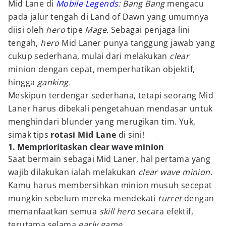
Mid Lane di
Mobile Legends
: Bang Bang
mengacu
pada jalur tengah di Land of Dawn yang umumnya
diisi oleh
hero
tipe
Mage.
Sebagai penjaga lini
tengah,
hero
Mid Laner punya tanggung jawab yang
cukup sederhana, mulai dari melakukan
clear
minion dengan cepat, memperhatikan objektif,
hingga
ganking.
Meskipun terdengar sederhana, tetapi seorang Mid
Laner harus dibekali pengetahuan mendasar untuk
menghindari blunder yang merugikan tim. Yuk,
simak tips
rotasi Mid Lane
di sini!
1. Memprioritaskan clear wave minion
Saat bermain sebagai Mid Laner, hal pertama yang
wajib dilakukan ialah melakukan
clear wave minion.
Kamu harus membersihkan minion musuh secepat
mungkin sebelum mereka mendekati
turret
dengan
memanfaatkan semua
skill hero
secara efektif,
terutama selama
early game
.