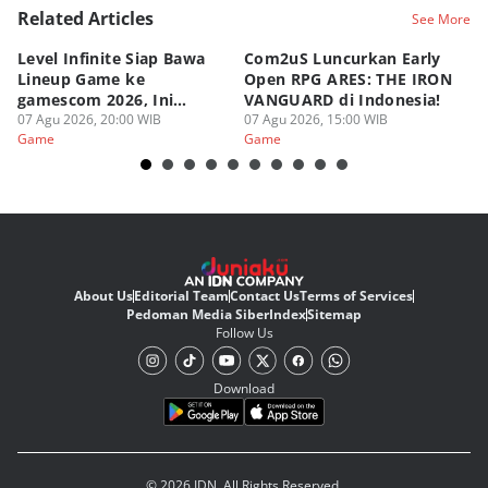
Related Articles
See More
Level Infinite Siap Bawa
Com2uS Luncurkan Early
R
Lineup Game ke
Open RPG ARES: THE IRON
Zo
gamescom 2026, Ini
VANGUARD di Indonesia!
Ke
Judulnya!
07 Agu 2026, 20:00 WIB
07 Agu 2026, 15:00 WIB
07
Game
Game
G
About Us
Editorial Team
Contact Us
Terms of Services
Pedoman Media Siber
Index
Sitemap
Follow Us
Download
© 2026 IDN. All Rights Reserved.