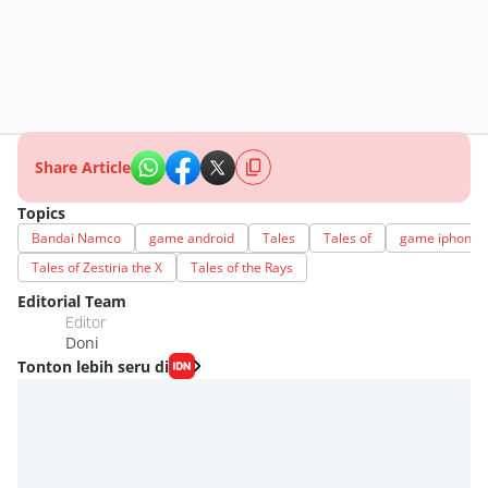
Share Article
Topics
Bandai Namco
game android
Tales
Tales of
game iphone
Tales of Zestiria the X
Tales of the Rays
Editorial Team
Editor
Doni
Tonton lebih seru di