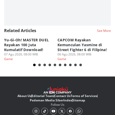
Related Articles
See More
Yu-Gi-Oh! MASTER DUEL
CAPCOM Rayakan
An
Rayakan 100 Juta
Kemunculan Yasmine di
Fi
Kumulatif Download!
Street Fighter 6 di Filipina!
d
07 Agu 2026, 08:00 WIB
06 Agu 2026, 08:00 WIB
05
Game
Game
G
About Us
Editorial Team
Contact Us
Terms of Services
Pedoman Media Siber
Index
Sitemap
Follow Us