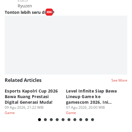
Editor
Ryuzen
Tonton lebih seru di
Related Articles
See More
Esports Kapolri Cup 2026
Level Infinite Siap Bawa
C
Bawa Ruang Prestasi
Lineup Game ke
O
Digital Generasi Muda!
gamescom 2026, Ini
V
09 Agu 2026, 21:22 WIB
Judulnya!
07 Agu 2026, 20:00 WIB
07
Game
Game
G