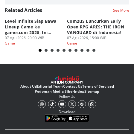
Related Articles
See More
Level Infinite Siap Bawa
Com2uS Luncurkan Early
R
Lineup Game ke
Open RPG ARES: THE IRON
Zo
gamescom 2026, Ini
VANGUARD di Indonesia!
Ke
Judulnya!
07 Agu 2026, 20:00 WIB
07 Agu 2026, 15:00 WIB
07
Game
Game
G
About Us
Editorial Team
Contact Us
Terms of Services
Pedoman Media Siber
Index
Sitemap
Follow Us
Download