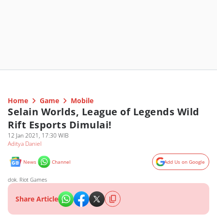
Home
Game
Mobile
Selain Worlds, League of Legends Wild
Rift Esports Dimulai!
12 Jan 2021, 17:30 WIB
Aditya Daniel
News
Channel
Add Us on Google
dok. Riot Games
Share Article