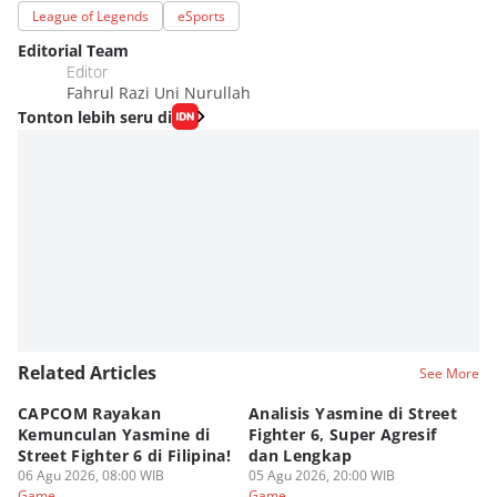
League of Legends
eSports
Editorial Team
Editor
Fahrul Razi Uni Nurullah
Tonton lebih seru di
Related Articles
See More
CAPCOM Rayakan
Analisis Yasmine di Street
ra
Kemunculan Yasmine di
Fighter 6, Super Agresif
W
Street Fighter 6 di Filipina!
dan Lengkap
Ho
06 Agu 2026, 08:00 WIB
05 Agu 2026, 20:00 WIB
20
03
Game
Game
G