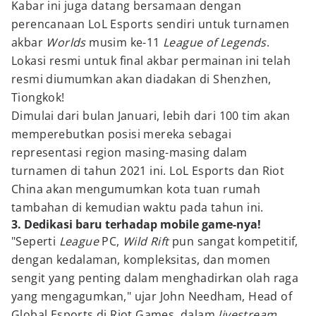
Kabar ini juga datang bersamaan dengan
perencanaan LoL Esports sendiri untuk turnamen
akbar
Worlds
musim ke-11
League of Legends
.
Lokasi resmi untuk final akbar permainan ini telah
resmi diumumkan akan diadakan di Shenzhen,
Tiongkok!
Dimulai dari bulan Januari, lebih dari 100 tim akan
memperebutkan posisi mereka sebagai
representasi region masing-masing dalam
turnamen di tahun 2021 ini. LoL Esports dan Riot
China akan mengumumkan kota tuan rumah
tambahan di kemudian waktu pada tahun ini.
3. Dedikasi baru terhadap mobile game-nya!
"Seperti
League
PC,
Wild Rift
pun sangat kompetitif,
dengan kedalaman, kompleksitas, dan momen
sengit yang penting dalam menghadirkan olah raga
yang mengagumkan," ujar John Needham, Head of
Global Esports di Riot Games, dalam
livestream