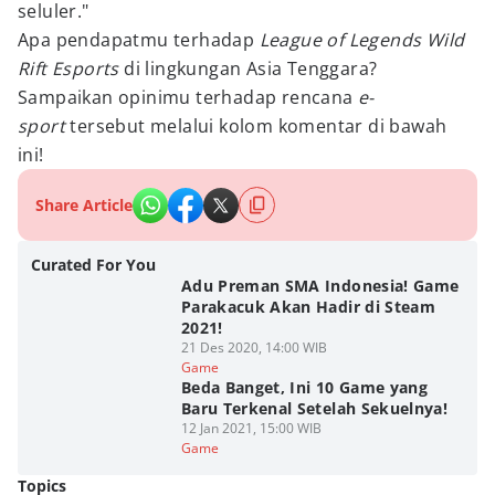
seluler."
Apa pendapatmu terhadap
League of Legends Wild
Rift Esports
di lingkungan Asia Tenggara?
Sampaikan opinimu terhadap rencana
e-
sport
tersebut melalui kolom komentar di bawah
ini!
Share Article
Curated For You
Adu Preman SMA Indonesia! Game
Parakacuk Akan Hadir di Steam
2021!
21 Des 2020, 14:00 WIB
Game
Beda Banget, Ini 10 Game yang
Baru Terkenal Setelah Sekuelnya!
12 Jan 2021, 15:00 WIB
Game
Topics