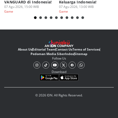
VANGUARD di Indonesia!
Keluarga Indonesia!
K
07 Agu 2026, 15:00 WIB
07 Agu 2026, 13:00 WIB
07
Game
Game
G
About Us
Editorial Team
Contact Us
Terms of Services
Pedoman Media Siber
Index
Sitemap
Follow Us
Download
© 2026 IDN. All Rights Reserved.