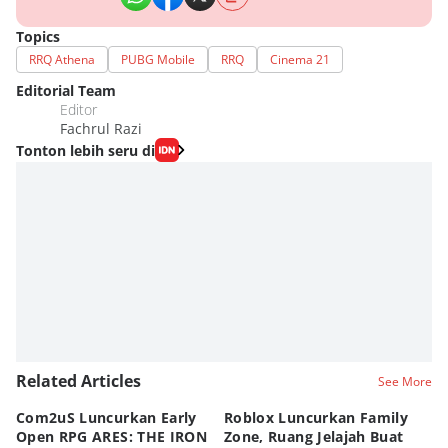
Topics
RRQ Athena
PUBG Mobile
RRQ
Cinema 21
Editorial Team
Editor
Fachrul Razi
Tonton lebih seru di
Related Articles
See More
Com2uS Luncurkan Early
Roblox Luncurkan Family
Y
Open RPG ARES: THE IRON
Zone, Ruang Jelajah Buat
Ra