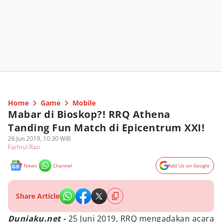
Home
Game
Mobile
Mabar di Bioskop?! RRQ Athena
Tanding Fun Match di Epicentrum XXI!
26 Jun 2019, 10:30 WIB
Fachrul Razi
News
Channel
Add Us on Google
Share Article
Duniaku.net -
25 Juni 2019, RRQ mengadakan acara