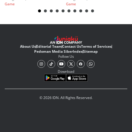
Game
Game
G
About Us
Editorial Team
Contact Us
Terms of Services
Pedoman Media Siber
Index
Sitemap
Follow Us
Download
© 2026 IDN. All Rights Reserved.