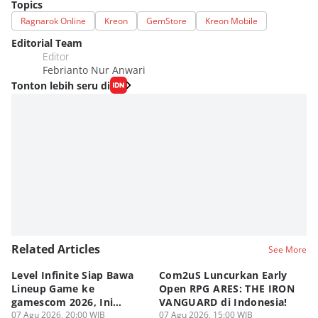
Topics
Ragnarok Online
Kreon
GemStore
Kreon Mobile
Editorial Team
Editor
Febrianto Nur Anwari
Tonton lebih seru di
Related Articles
See More
Level Infinite Siap Bawa
Com2uS Luncurkan Early
R
Lineup Game ke
Open RPG ARES: THE IRON
Zo
gamescom 2026, Ini
VANGUARD di Indonesia!
Ke
Judulnya!
07 Agu 2026, 20:00 WIB
07 Agu 2026, 15:00 WIB
07