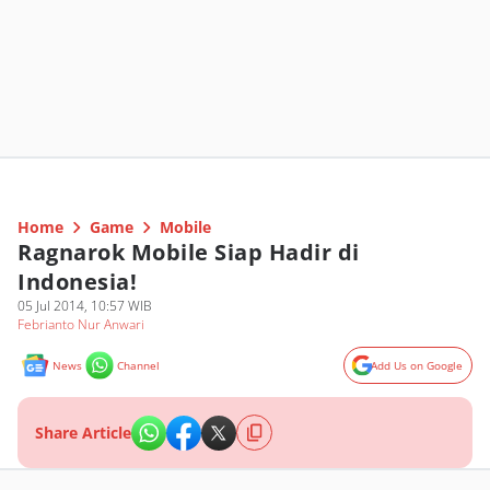
Home
Game
Mobile
Ragnarok Mobile Siap Hadir di
Indonesia!
05 Jul 2014, 10:57 WIB
Febrianto Nur Anwari
News
Channel
Add Us on Google
Share Article