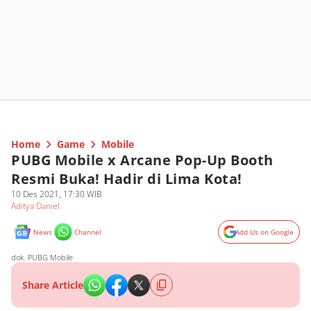
Home
Game
Mobile
PUBG Mobile x Arcane Pop-Up Booth
Resmi Buka! Hadir di Lima Kota!
10 Des 2021, 17:30 WIB
Aditya Daniel
News
Channel
Add Us on Google
dok. PUBG Mobile
Share Article