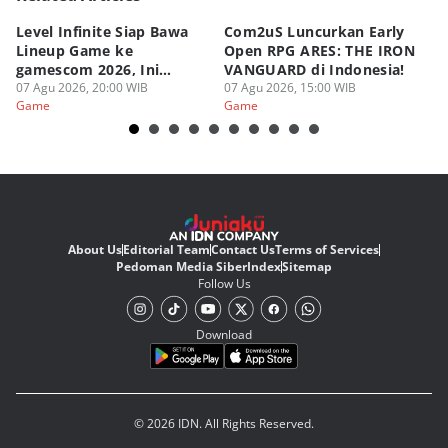
Level Infinite Siap Bawa
Com2uS Luncurkan Early
R
Lineup Game ke
Open RPG ARES: THE IRON
Zo
gamescom 2026, Ini
VANGUARD di Indonesia!
Ke
Judulnya!
07 Agu 2026, 20:00 WIB
07 Agu 2026, 15:00 WIB
07
Game
Game
G
About Us
Editorial Team
Contact Us
Terms of Services
Pedoman Media Siber
Index
Sitemap
Follow Us
Download
© 2026 IDN. All Rights Reserved.