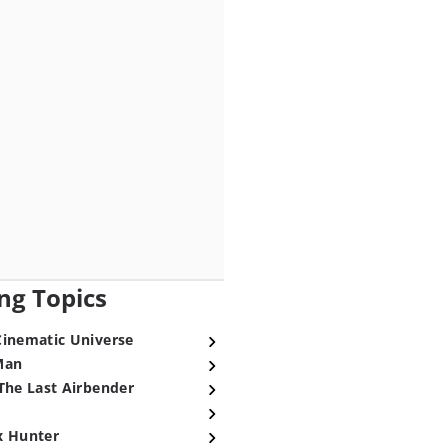
ng Topics
Cinematic Universe
Man
The Last Airbender
x Hunter