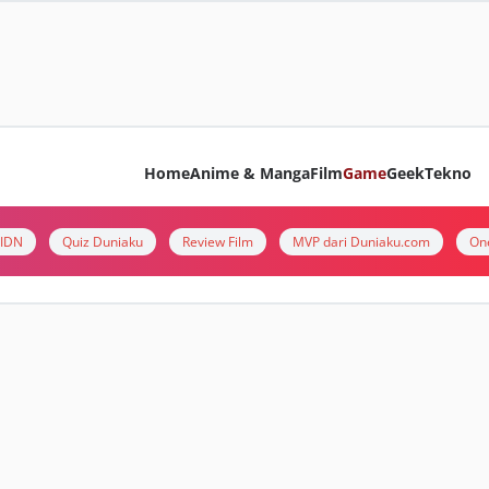
Home
Anime & Manga
Film
Game
Geek
Tekno
i IDN
Quiz Duniaku
Review Film
MVP dari Duniaku.com
On