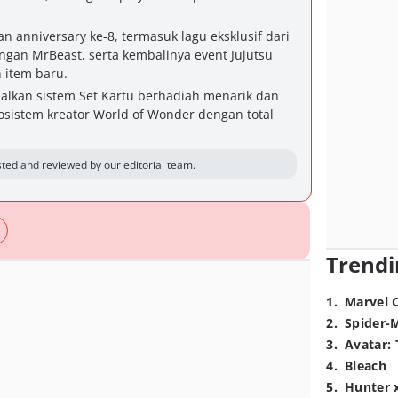
n anniversary ke-8, termasuk lagu eksklusif dari
ngan MrBeast, serta kembalinya event Jujutsu
 item baru.
alkan sistem Set Kartu berhadiah menarik dan
istem kreator World of Wonder dengan total
ted and reviewed by our editorial team.
Trendi
1
.
Marvel 
2
.
Spider-
3
.
Avatar: 
4
.
Bleach
5
.
Hunter 