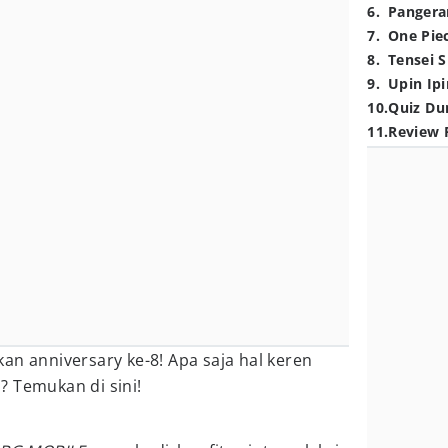
6
.
Pangera
7
.
One Pie
8
.
Tensei S
9
.
Upin Ipi
10
.
Quiz Du
11
.
Review 
kan anniversary ke-8! Apa saja hal keren
i? Temukan di sini!