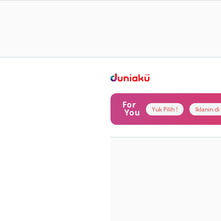
For
Yuk Pilih !
Iklanin d
You