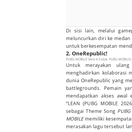
Di sisi lain, melalui gam
meluncurkan diri ke medan
untuk berkesempatan menda
2. OneRepublic!
PUBG MOBILE Versi 4.3 (dok. PUBG MOBILE)
Untuk merayakan ulan
menghadirkan kolaborasi 
dunia OneRepublic yang me
battlegrounds. Pemain y
mendapatkan akses awal ek
“LEAN (PUBG MOBILE 2026 
sebagai Theme Song
PUBG
MOBILE
memiliki kesempatan
merasakan lagu tersebut la