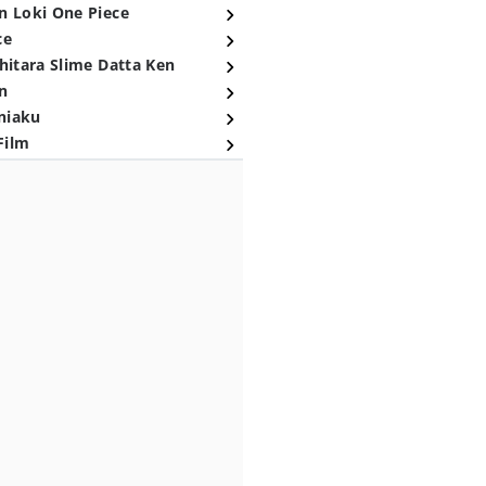
n Loki One Piece
ce
hitara Slime Datta Ken
n
niaku
Film