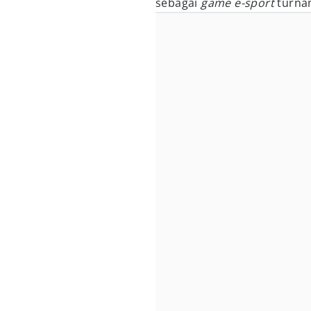
sebagai
game e-sport
turna