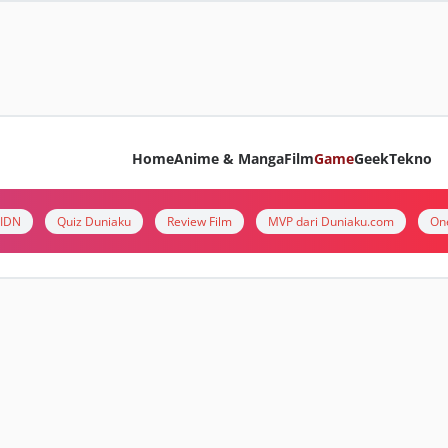
Home
Anime & Manga
Film
Game
Geek
Tekno
i IDN
Quiz Duniaku
Review Film
MVP dari Duniaku.com
On