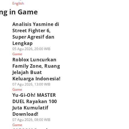
English
ng in Game
Analisis Yasmine di
Street Fighter 6,
APCOM Rayakan
Super Agresif dan
Analisis Yasmine di
ragingzet Obrolin
emunculan
Street Fighter 6,
Juara Wuthering
Lengkap
smine di Street
Super Agresif dan
Waves: Holographi
05 Agu 2026, 20:00 WIB
ghter 6 di Filipina!
Lengkap
Overdrive 2026!
Game
 Agu 2026, 08:00 WIB
05 Agu 2026, 20:00 WIB
03 Agu 2026, 19:15 WIB
Roblox Luncurkan
ame
Game
Game
Family Zone, Ruang
Jelajah Buat
Keluarga Indonesia!
07 Agu 2026, 13:00 WIB
Game
Yu-Gi-Oh! MASTER
DUEL Rayakan 100
Juta Kumulatif
Download!
07 Agu 2026, 08:00 WIB
Game