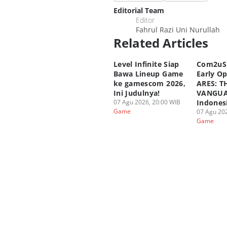
Editorial Team
Editor
Fahrul Razi Uni Nurullah
Related Articles
Level Infinite Siap
Com2uS
Bawa Lineup Game
Early O
ke gamescom 2026,
ARES: T
Ini Judulnya!
VANGUA
07 Agu 2026, 20:00 WIB
Indones
Game
07 Agu 202
Game