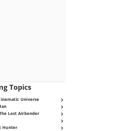
ng Topics
Cinematic Universe
Man
The Last Airbender
x Hunter