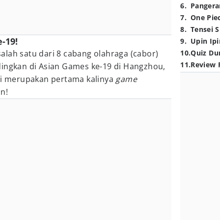
6
.
Pangera
7
.
One Pie
8
.
Tensei S
-19!
9
.
Upin Ipi
alah satu dari 8 cabang olahraga (cabor)
10
.
Quiz Du
11
.
Review 
dingkan di Asian Games ke-19 di Hangzhou,
ini merupakan pertama kalinya
game
n!