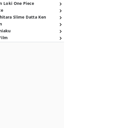
n Loki One Piece
ce
hitara Slime Datta Ken
n
niaku
Film