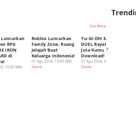
Trendi
See More
 Luncurkan
Roblox Luncurkan
Yu-Gi-Oh! MASTER
C
pen RPG
Family Zone, Ruang
DUEL Rayakan 100
K
HE IRON
Jelajah Buat
Juta Kumulatif
Ya
RD di
Keluarga Indonesia!
Download!
Fi
ia!
07 Agu 2026, 13:00 WIB
07 Agu 2026, 08:00 WIB
06
Game
Game
G
6, 15:00 WIB