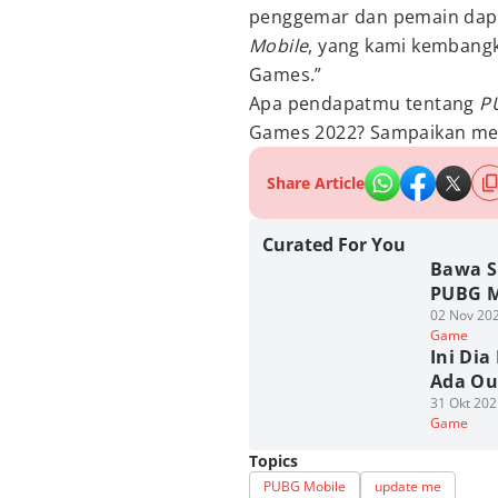
penggemar dan pemain dapat
Mobile
, yang kami kembang
Games.”
Apa pendapatmu tentang
P
Games 2022? Sampaikan mela
Share Article
Curated For You
Bawa Su
PUBG M
02 Nov 202
Game
Ini Dia
Ada Ou
31 Okt 202
Game
Topics
PUBG Mobile
update me