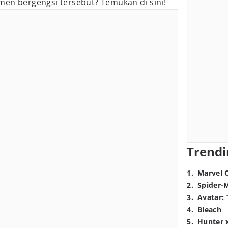
men bergengsi tersebut? Temukan di sini!
Trendi
1
.
Marvel 
2
.
Spider-
3
.
Avatar: 
4
.
Bleach
5
.
Hunter 