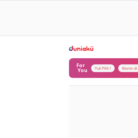
For
Yuk Pilih !
Iklanin d
You