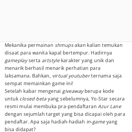
Mekanika permainan
shmups
akan kalian temukan
disaat para wanita kapal bertempur. Hadirnya
gameplay
serta
artstyle
karakter yang unik dan
menarik berhasil menarik perhatian para
laksamana. Bahkan,
virtual youtuber
ternama saja
sempat memainkan game ini!
Setelah kabar mengenai
giveaway
berupa kode
untuk
closed beta
yang sebelumnya, Yo-Star secara
resmi mulai membuka pra-pendaftaran
Azur Lane
dengan sejumlah target yang bisa dicapai oleh para
pendaftar. Apa saja hadiah-hadiah
in-game
yang
bisa didapat?