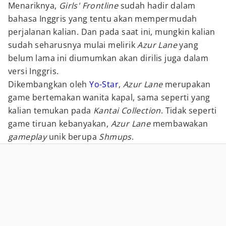
Menariknya,
Girls' Frontline
sudah hadir dalam
bahasa Inggris yang tentu akan mempermudah
perjalanan kalian. Dan pada saat ini, mungkin kalian
sudah seharusnya mulai melirik
Azur Lane
yang
belum lama ini diumumkan akan dirilis juga dalam
versi Inggris.
Dikembangkan oleh
Yo-Star
,
Azur Lane
merupakan
game bertemakan wanita kapal, sama seperti yang
kalian temukan pada
Kantai Collection
. Tidak seperti
game tiruan kebanyakan,
Azur Lane
membawakan
gameplay
unik berupa
Shmups
.