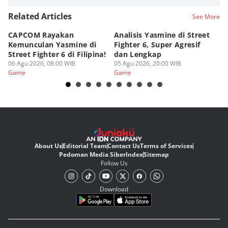
Related Articles
See More
CAPCOM Rayakan
Analisis Yasmine di Street
ra
Kemunculan Yasmine di
Fighter 6, Super Agresif
W
Street Fighter 6 di Filipina!
dan Lengkap
Ho
06 Agu 2026, 08:00 WIB
05 Agu 2026, 20:00 WIB
20
03
Game
Game
G
About Us
Editorial Team
Contact Us
Terms of Services
Pedoman Media Siber
Index
Sitemap
Follow Us
Download