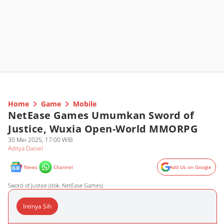
Home
Game
Mobile
NetEase Games Umumkan Sword of
Justice, Wuxia Open-World MMORPG
30 Mei 2025, 17:00 WIB
Aditya Daniel
News
Channel
Add Us on Google
Sword of Justice (dok. NetEase Games)
Intinya Sih