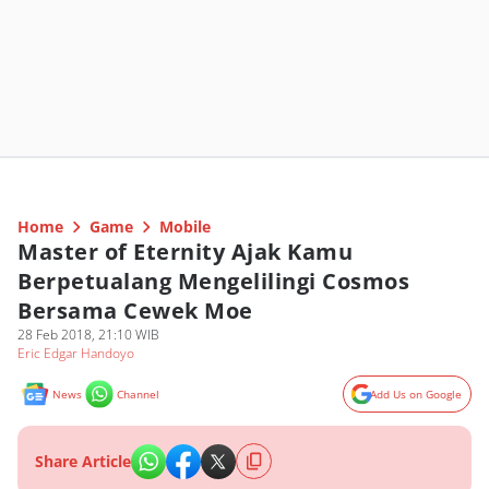
Home
Game
Mobile
Master of Eternity Ajak Kamu
Berpetualang Mengelilingi Cosmos
Bersama Cewek Moe
28 Feb 2018, 21:10 WIB
Eric Edgar Handoyo
News
Channel
Add Us on Google
Share Article