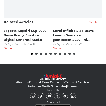
Related Articles
See More
Esports Kapolri Cup 2026
Level Infinite Siap Bawa
C
Bawa Ruang Prestasi
Lineup Game ke
O
Digital Generasi Muda!
gamescom 2026, Ini
V
09 Agu 2026, 21:22 WIB
Judulnya!
07 Agu 2026, 20:00 WIB
07
Game
Game
G
About Us
Editorial Team
Contact Us
Terms of Services
Pedoman Media Siber
Index
Sitemap
Follow Us
Download