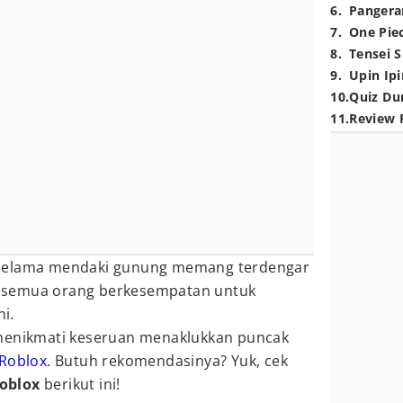
6
.
Pangera
7
.
One Pie
8
.
Tensei S
9
.
Upin Ipi
10
.
Quiz Du
11
.
Review 
 selama mendaki gunung memang terdengar
 semua orang berkesempatan untuk
i.
 menikmati keseruan menaklukkan puncak
Roblox
. Butuh rekomendasinya? Yuk, cek
Roblox
berikut ini!