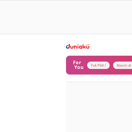
For
Yuk Pilih !
Iklanin d
You