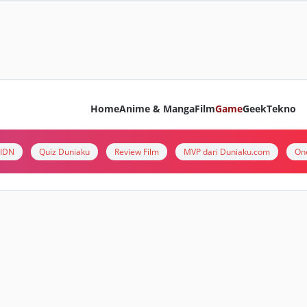
Home
Anime & Manga
Film
Game
Geek
Tekno
i IDN
Quiz Duniaku
Review Film
MVP dari Duniaku.com
On