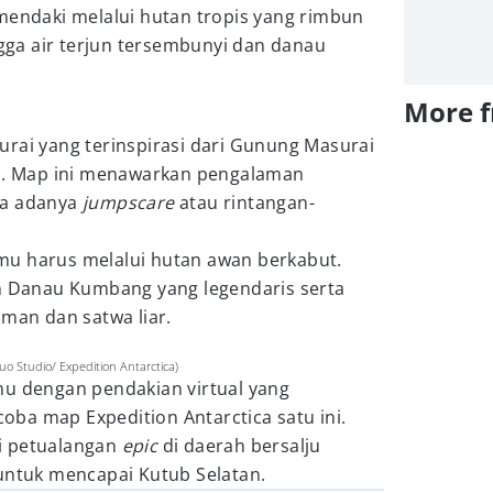
mendaki melalui hutan tropis yang rimbun
ngga air terjun tersembunyi dan danau
More 
urai yang terinspirasi dari Gunung Masurai
ia. Map ini menawarkan pengalaman
pa adanya
jumpscare
atau rintangan-
mu harus melalui hutan awan berkabut.
Danau Kumbang yang legendaris serta
aman dan satwa liar.
uo Studio/ Expedition Antarctica)
mu dengan pendakian virtual yang
ba map Expedition Antarctica satu ini.
i petualangan
epic
di daerah bersalju
 untuk mencapai Kutub Selatan.