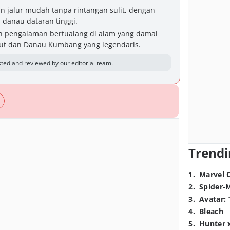
jalur mudah tanpa rintangan sulit, dengan
n danau dataran tinggi.
 pengalaman bertualang di alam yang damai
ut dan Danau Kumbang yang legendaris.
ted and reviewed by our editorial team.
Trendi
1
.
Marvel 
2
.
Spider-
3
.
Avatar: 
4
.
Bleach
5
.
Hunter 