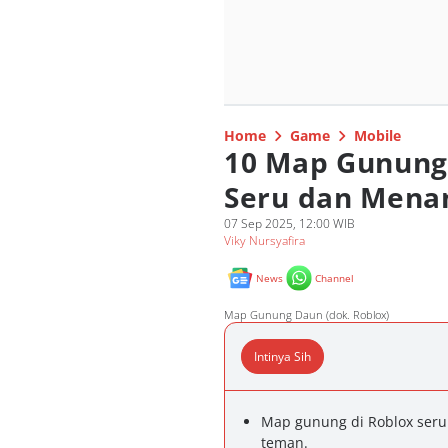
Home
Game
Mobile
10 Map Gunung 
Seru dan Mena
07 Sep 2025, 12:00 WIB
Viky Nursyafira
News
Channel
Map Gunung Daun (dok. Roblox)
Intinya Sih
Map gunung di Roblox seru
teman.