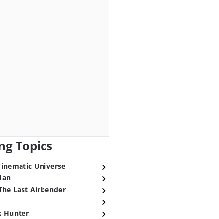
ng Topics
Cinematic Universe
Man
The Last Airbender
x Hunter