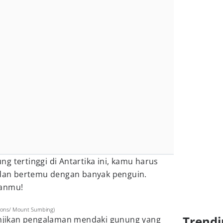
g tertinggi di Antartika ini, kamu harus
, dan bertemu dengan banyak penguin.
manmu!
ions/ Mount Sumbing)
Trendi
jikan pengalaman mendaki gunung yang