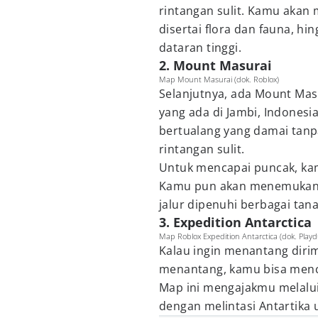
rintangan sulit. Kamu akan 
disertai flora dan fauna, hi
dataran tinggi.
2. Mount Masurai
Map Mount Masurai (dok. Roblox)
Selanjutnya, ada Mount Mas
yang ada di Jambi, Indones
bertualang yang damai tan
rintangan sulit.
Untuk mencapai puncak, ka
Kamu pun akan menemukan 
jalur dipenuhi berbagai tan
3. Expedition Antarctica
Map Roblox Expedition Antarctica (dok. Playd
Kalau ingin menantang diri
menantang, kamu bisa menco
Map ini mengajakmu melalu
dengan melintasi Antartika