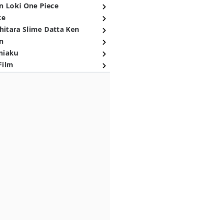
n Loki One Piece
ce
hitara Slime Datta Ken
n
niaku
Film