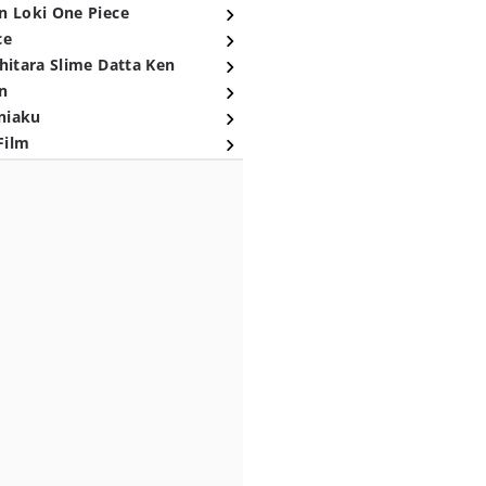
n Loki One Piece
ce
hitara Slime Datta Ken
n
niaku
Film