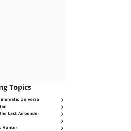
ng Topics
Cinematic Universe
Man
The Last Airbender
x Hunter