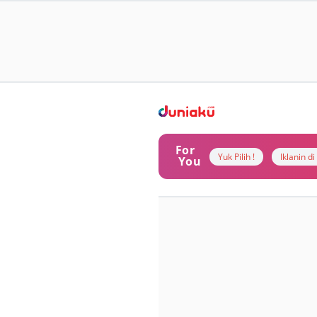
For
Yuk Pilih !
Iklanin d
You