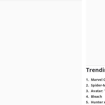
Trendi
1
.
Marvel 
2
.
Spider-
3
.
Avatar: 
4
.
Bleach
5
.
Hunter 