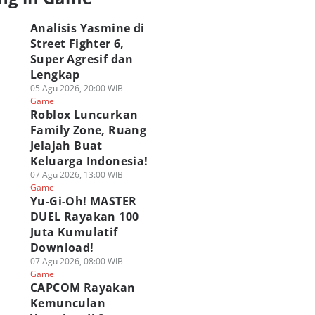
Analisis Yasmine di
Street Fighter 6,
Super Agresif dan
Lengkap
APCOM Rayakan
Analisis Yasmine di
ragingzet Obrolin
05 Agu 2026, 20:00 WIB
emunculan
Street Fighter 6,
Juara Wuthering
Game
smine di Street
Super Agresif dan
Waves: Holographi
Roblox Luncurkan
ghter 6 di Filipina!
Lengkap
Overdrive 2026!
Family Zone, Ruang
 Agu 2026, 08:00 WIB
05 Agu 2026, 20:00 WIB
03 Agu 2026, 19:15 WIB
ame
Jelajah Buat
Game
Game
Keluarga Indonesia!
07 Agu 2026, 13:00 WIB
Game
Yu-Gi-Oh! MASTER
DUEL Rayakan 100
Juta Kumulatif
Download!
07 Agu 2026, 08:00 WIB
Game
CAPCOM Rayakan
Kemunculan