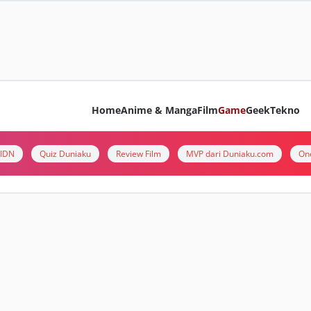
Home
Anime & Manga
Film
Game
Geek
Tekno
i IDN
Quiz Duniaku
Review Film
MVP dari Duniaku.com
On