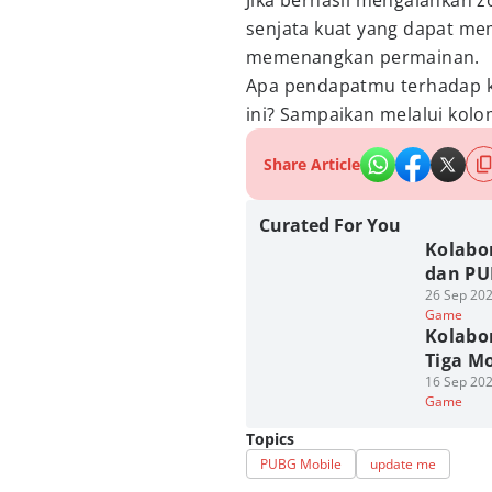
Jika berhasil mengalahkan
senjata kuat yang dapat m
memenangkan permainan.
Apa pendapatmu terhadap 
ini? Sampaikan melalui kol
Share Article
Curated For You
Kolabo
dan PU
26 Sep 202
Game
Kolabo
Tiga Mo
16 Sep 202
Game
Topics
PUBG Mobile
update me