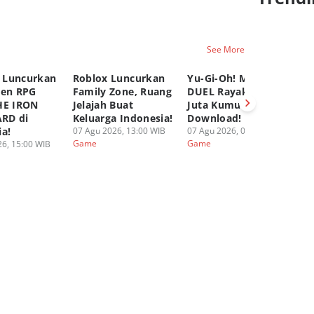
See More
 Luncurkan
Roblox Luncurkan
Yu-Gi-Oh! MASTER
C
pen RPG
Family Zone, Ruang
DUEL Rayakan 100
K
HE IRON
Jelajah Buat
Juta Kumulatif
Ya
RD di
Keluarga Indonesia!
Download!
Fi
ia!
07 Agu 2026, 13:00 WIB
07 Agu 2026, 08:00 WIB
06
Game
Game
G
6, 15:00 WIB