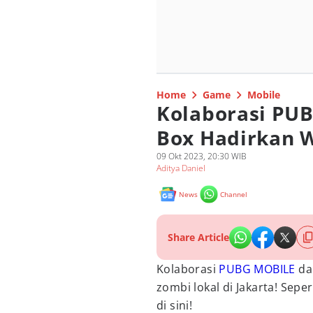
Home
Game
Mobile
Kolaborasi PU
Box Hadirkan 
09 Okt 2023, 20:30 WIB
Aditya Daniel
News
Channel
Share Article
Kolaborasi
PUBG MOBILE
da
zombi lokal di Jakarta! Sep
di sini!