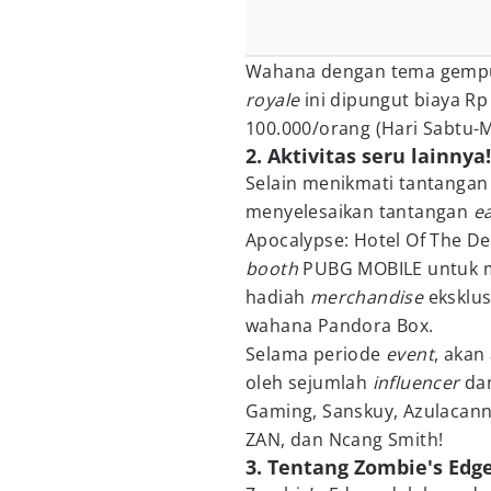
Wahana dengan tema gempu
royale
ini dipungut biaya Rp
100.000/orang (Hari Sabtu-
2. Aktivitas seru lainnya!
Selain menikmati tantangan
menyelesaikan tantangan
e
Apocalypse: Hotel Of The D
booth
PUBG MOBILE untuk 
hadiah
merchandise
eksklus
wahana Pandora Box.
Selama periode
event
, akan
oleh sejumlah
influencer
dan
Gaming, Sanskuy, Azulacann
ZAN, dan Ncang Smith!
3. Tentang Zombie's Edge