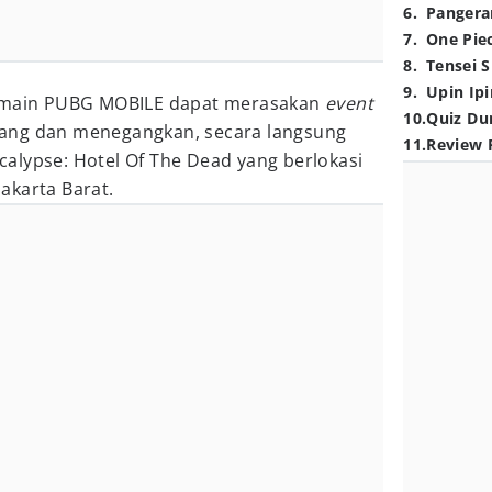
6
.
Pangera
7
.
One Pie
8
.
Tensei S
9
.
Upin Ipi
pemain PUBG MOBILE dapat merasakan
event
10
.
Quiz Du
ang dan menegangkan, secara langsung
11
.
Review 
alypse: Hotel Of The Dead yang berlokasi
 Jakarta Barat.