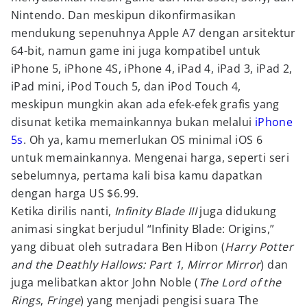
Nintendo. Dan meskipun dikonfirmasikan
mendukung sepenuhnya Apple A7 dengan arsitektur
64-bit, namun game ini juga kompatibel untuk
iPhone 5, iPhone 4S, iPhone 4, iPad 4, iPad 3, iPad 2,
iPad mini, iPod Touch 5, dan iPod Touch 4,
meskipun mungkin akan ada efek-efek grafis yang
disunat ketika memainkannya bukan melalui
iPhone
5s
. Oh ya, kamu memerlukan OS minimal iOS 6
untuk memainkannya. Mengenai harga, seperti seri
sebelumnya, pertama kali bisa kamu dapatkan
dengan harga US $6.99.
Ketika dirilis nanti,
Infinity Blade III
juga didukung
animasi singkat berjudul “Infinity Blade: Origins,”
yang dibuat oleh sutradara Ben Hibon (
Harry Potter
and the Deathly Hallows: Part 1
,
Mirror Mirror
) dan
juga melibatkan aktor John Noble (
The Lord of the
Rings
,
Fringe
) yang menjadi pengisi suara The