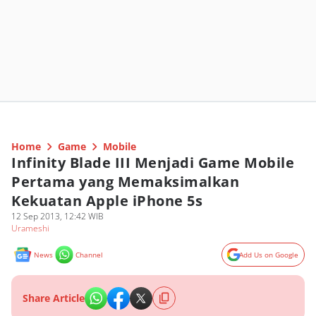
Home
Game
Mobile
Infinity Blade III Menjadi Game Mobile
Pertama yang Memaksimalkan
Kekuatan Apple iPhone 5s
12 Sep 2013, 12:42 WIB
Urameshi
News
Channel
Add Us on Google
Share Article