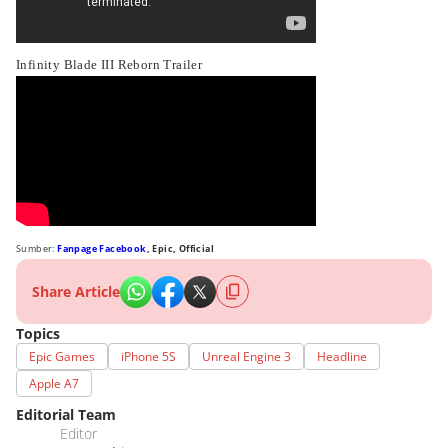
Infinity Blade III Reborn Trailer
Sumber:
Fanpage Facebook
, Epic, Official
Share Article
Topics
Epic Games
iPhone 5S
Unreal Engine 3
Headline
Apple A7
Editorial Team
Editor