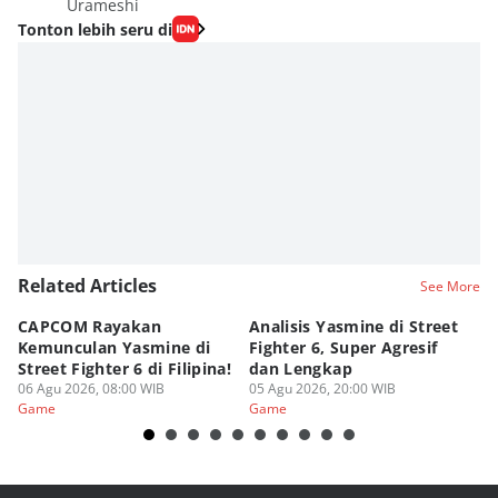
Urameshi
Tonton lebih seru di
Related Articles
See More
CAPCOM Rayakan
Analisis Yasmine di Street
ra
Kemunculan Yasmine di
Fighter 6, Super Agresif
W
Street Fighter 6 di Filipina!
dan Lengkap
Ho
06 Agu 2026, 08:00 WIB
05 Agu 2026, 20:00 WIB
20
03
Game
Game
G