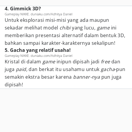
4. Gimmick 3D?
Gameplay NIKKE. duniaku.com/Adhitya Daniel
Untuk eksplorasi misi-misi yang ada maupun
sekadar melihat model
chibi
yang lucu,
game
ini
memberikan presentasi alternatif dalam bentuk 3D,
bahkan sampai karakter-karakternya sekalipun!
5. Gacha yang relatif usaha!
Gameplay NIKKE. duniaku.com/Adhitya Daniel
Kristal di dalam
game
inipun dipisah jadi
free
dan
juga
paid,
dan berkat itu usahamu untuk
gacha
-pun
semakin ekstra besar karena
banner-nya
pun juga
dipisah!