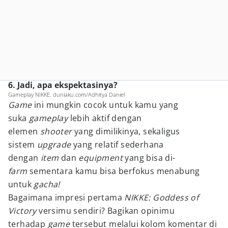
6. Jadi, apa ekspektasinya?
Gameplay NIKKE. duniaku.com/Adhitya Daniel
Game
ini mungkin cocok untuk kamu yang
suka
gameplay
lebih aktif dengan
elemen
shooter
yang dimilikinya, sekaligus
sistem
upgrade
yang relatif sederhana
dengan
item
dan
equipment
yang bisa di-
farm
sementara kamu bisa berfokus menabung
untuk
gacha!
Bagaimana impresi pertama
NIKKE: Goddess of
Victory
versimu sendiri? Bagikan opinimu
terhadap
game
tersebut melalui kolom komentar di