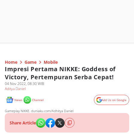
Home
Game
Mobile
Impresi Pertama NIKKE: Goddess of
Victory, Pertempuran Serba Cepat!
04 Nov 2022, 08:30 WIB
Aditya Daniel
News
Channel
Add Us on Google
Gameplay NIKKE. duniaku.com/Adhitya Daniel
Share Article