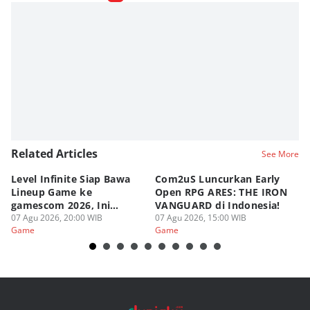
Related Articles
See More
Level Infinite Siap Bawa
Com2uS Luncurkan Early
R
Lineup Game ke
Open RPG ARES: THE IRON
Zo
gamescom 2026, Ini
VANGUARD di Indonesia!
Ke
Judulnya!
07 Agu 2026, 20:00 WIB
07 Agu 2026, 15:00 WIB
07
Game
Game
G