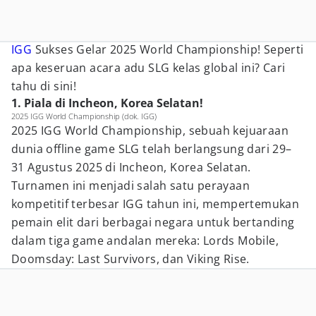
IGG
Sukses Gelar 2025 World Championship! Seperti
apa keseruan acara adu SLG kelas global ini? Cari
tahu di sini!
1. Piala di Incheon, Korea Selatan!
2025 IGG World Championship (dok. IGG)
2025 IGG World Championship, sebuah kejuaraan
dunia offline game SLG telah berlangsung dari 29–
31 Agustus 2025 di Incheon, Korea Selatan.
Turnamen ini menjadi salah satu perayaan
kompetitif terbesar IGG tahun ini, mempertemukan
pemain elit dari berbagai negara untuk bertanding
dalam tiga game andalan mereka: Lords Mobile,
Doomsday: Last Survivors, dan Viking Rise.