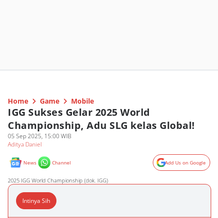
Home
Game
Mobile
IGG Sukses Gelar 2025 World
Championship, Adu SLG kelas Global!
05 Sep 2025, 15:00 WIB
Aditya Daniel
News
Channel
Add Us on Google
2025 IGG World Championship (dok. IGG)
Intinya Sih