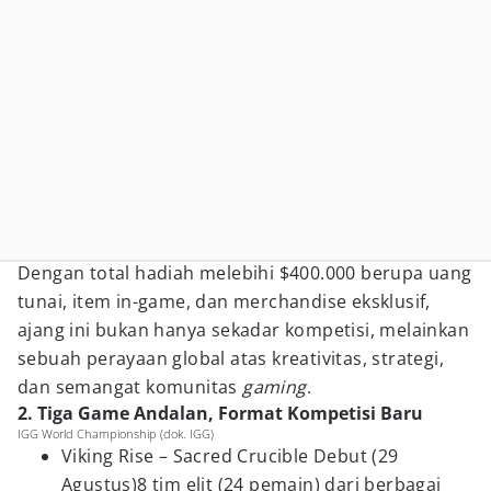
Dengan total hadiah melebihi $400.000 berupa uang
tunai, item in-game, dan merchandise eksklusif,
ajang ini bukan hanya sekadar kompetisi, melainkan
sebuah perayaan global atas kreativitas, strategi,
dan semangat komunitas
gaming
.
2. Tiga Game Andalan, Format Kompetisi Baru
IGG World Championship (dok. IGG)
Viking Rise – Sacred Crucible Debut (29
Agustus)8 tim elit (24 pemain) dari berbagai