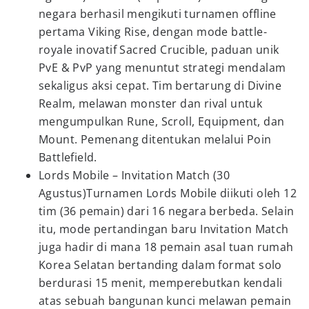
negara berhasil mengikuti turnamen offline
pertama Viking Rise, dengan mode battle-
royale inovatif Sacred Crucible, paduan unik
PvE & PvP yang menuntut strategi mendalam
sekaligus aksi cepat. Tim bertarung di Divine
Realm, melawan monster dan rival untuk
mengumpulkan Rune, Scroll, Equipment, dan
Mount. Pemenang ditentukan melalui Poin
Battlefield.
Lords Mobile – Invitation Match (30
Agustus)Turnamen Lords Mobile diikuti oleh 12
tim (36 pemain) dari 16 negara berbeda. Selain
itu, mode pertandingan baru Invitation Match
juga hadir di mana 18 pemain asal tuan rumah
Korea Selatan bertanding dalam format solo
berdurasi 15 menit, memperebutkan kendali
atas sebuah bangunan kunci melawan pemain