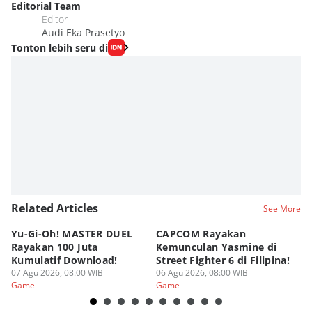
Editorial Team
Editor
Audi Eka Prasetyo
Tonton lebih seru di
Related Articles
See More
Yu-Gi-Oh! MASTER DUEL
CAPCOM Rayakan
An
Rayakan 100 Juta
Kemunculan Yasmine di
Fi
Kumulatif Download!
Street Fighter 6 di Filipina!
d
07 Agu 2026, 08:00 WIB
06 Agu 2026, 08:00 WIB
05
Game
Game
G