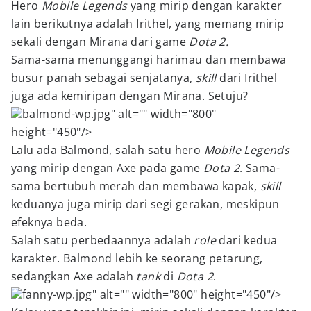
Hero
Mobile Legends
yang mirip dengan karakter
lain berikutnya adalah Irithel, yang memang mirip
sekali dengan Mirana dari game
Dota 2.
Sama-sama menunggangi harimau dan membawa
busur panah sebagai senjatanya,
skill
dari Irithel
juga ada kemiripan dengan Mirana. Setuju?
balmond-wp.jpg" alt="" width="800"
height="450"/>
Lalu ada Balmond, salah satu hero
Mobile Legends
yang mirip dengan Axe pada game
Dota 2
. Sama-
sama bertubuh merah dan membawa kapak,
skill
keduanya juga mirip dari segi gerakan, meskipun
efeknya beda.
Salah satu perbedaannya adalah
role
dari kedua
karakter. Balmond lebih ke seorang petarung,
sedangkan Axe adalah
tank
di
Dota 2
.
fanny-wp.jpg" alt="" width="800" height="450"/>