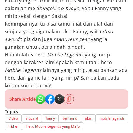
Kalau yang terakhir ini, mirip sekali dengan karakter
dalam anime
Shingeki no Kyojin
, yaitu Fanny yang
mirip sekali dengan Sasha!
Kemiripannya itu bisa kamu lihat dari alat dan
senjata yang digunakan oleh Fanny, yaitu
dual
sword
tipis dan juga
manuveur gear
yang ia
gunakan untuk berpindah-pindah.
Nah itulah 5 hero
Mobile Legends
yang mirip
dengan karakter lain! Apakah kamu tahu hero
Mobile Legends
lainnya yang mirip, atau bahkan ada
hero dari game lain yang mirip? Sampaikan pada
kolom komentar ya!
Share Article
Topics
Video
alucard
fanny
balmond
akai
mobile legends
irithel
Hero Mobile Legends yang Mirip