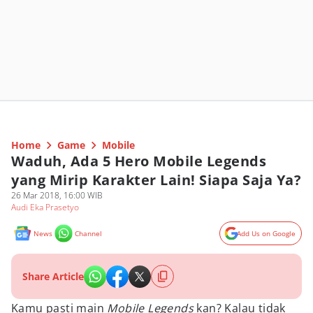
Home
Game
Mobile
Waduh, Ada 5 Hero Mobile Legends
yang Mirip Karakter Lain! Siapa Saja Ya?
26 Mar 2018, 16:00 WIB
Audi Eka Prasetyo
News
Channel
Add Us on Google
Share Article
Kamu pasti main
Mobile Legends
kan? Kalau tidak