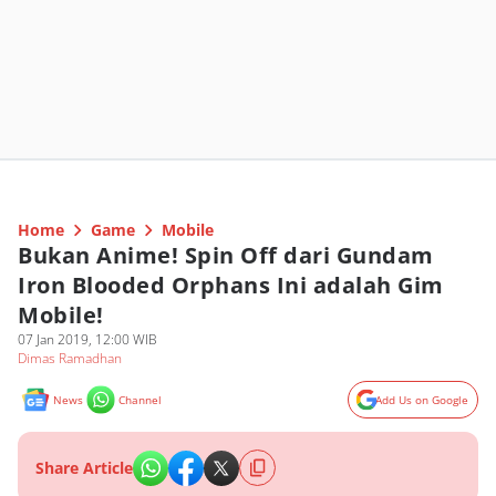
Home
Game
Mobile
Bukan Anime! Spin Off dari Gundam
Iron Blooded Orphans Ini adalah Gim
Mobile!
07 Jan 2019, 12:00 WIB
Dimas Ramadhan
News
Channel
Add Us on Google
Share Article