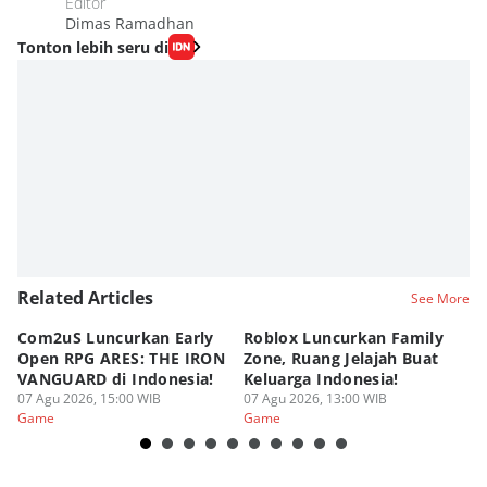
Editor
Dimas Ramadhan
Tonton lebih seru di
Related Articles
See More
Com2uS Luncurkan Early
Roblox Luncurkan Family
Y
Open RPG ARES: THE IRON
Zone, Ruang Jelajah Buat
Ra
VANGUARD di Indonesia!
Keluarga Indonesia!
K
07 Agu 2026, 15:00 WIB
07 Agu 2026, 13:00 WIB
07
Game
Game
G