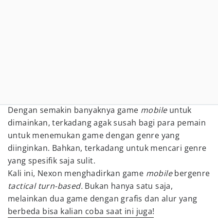
Dengan semakin banyaknya game
mobile
untuk
dimainkan, terkadang agak susah bagi para pemain
untuk menemukan game dengan genre yang
diinginkan. Bahkan, terkadang untuk mencari genre
yang spesifik saja sulit.
Kali ini, Nexon menghadirkan game
mobile
bergenre
tactical turn-based.
Bukan hanya satu saja,
melainkan dua game dengan grafis dan alur yang
berbeda bisa kalian coba saat ini juga!