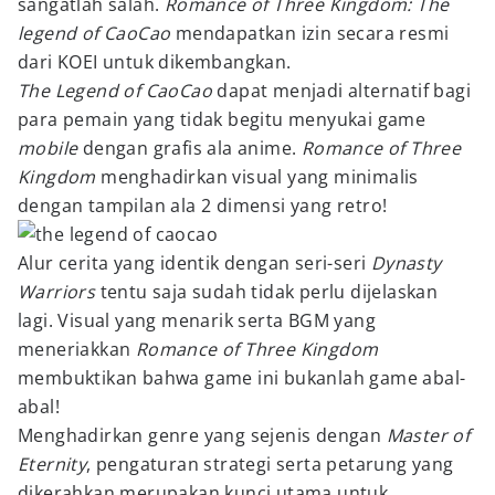
sangatlah salah.
Romance of Three Kingdom: The
legend of CaoCao
mendapatkan izin secara resmi
dari KOEI untuk dikembangkan.
The Legend of CaoCao
dapat menjadi alternatif bagi
para pemain yang tidak begitu menyukai game
mobile
dengan grafis ala anime.
Romance of Three
Kingdom
menghadirkan visual yang minimalis
dengan tampilan ala 2 dimensi yang retro!
Alur cerita yang identik dengan seri-seri
Dynasty
Warriors
tentu saja sudah tidak perlu dijelaskan
lagi. Visual yang menarik serta BGM yang
meneriakkan
Romance of Three Kingdom
membuktikan bahwa game ini bukanlah game abal-
abal!
Menghadirkan genre yang sejenis dengan
Master of
Eternity
, pengaturan strategi serta petarung yang
dikerahkan merupakan kunci utama untuk