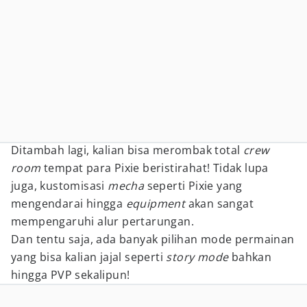
Ditambah lagi, kalian bisa merombak total
crew
room
tempat para Pixie beristirahat! Tidak lupa
juga, kustomisasi
mecha
seperti Pixie yang
mengendarai hingga
equipment
akan sangat
mempengaruhi alur pertarungan.
Dan tentu saja, ada banyak pilihan mode permainan
yang bisa kalian jajal seperti
story mode
bahkan
hingga PVP sekalipun!