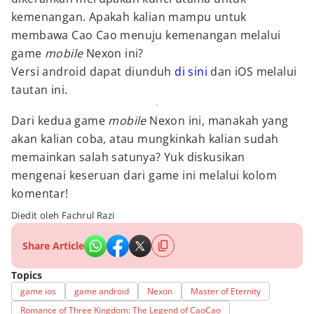
kemenangan. Apakah kalian mampu untuk
membawa Cao Cao menuju kemenangan melalui
game
mobile
Nexon ini?
Versi android dapat diunduh
di sini
dan iOS melalui
tautan ini.
Dari kedua game
mobile
Nexon ini, manakah yang
akan kalian coba, atau mungkinkah kalian sudah
memainkan salah satunya? Yuk diskusikan
mengenai keseruan dari game ini melalui kolom
komentar!
Diedit oleh Fachrul Razi
Share Article
Topics
game ios
game android
Nexon
Master of Eternity
Romance of Three Kingdom: The Legend of CaoCao