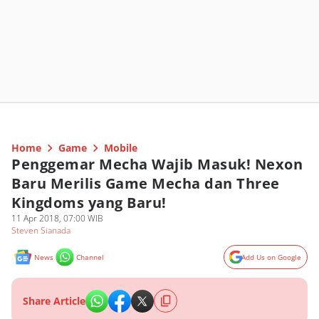
Home
Game
Mobile
Penggemar Mecha Wajib Masuk! Nexon
Baru Merilis Game Mecha dan Three
Kingdoms yang Baru!
11 Apr 2018, 07:00 WIB
Steven Sianada
News
Channel
Add Us on Google
Share Article