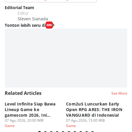
Editorial Team
Editor
Steven Sianada
Tonton lebih seru di
Related Articles
See More
Level Infinite Siap Bawa
Com2uS Luncurkan Early
R
Lineup Game ke
Open RPG ARES: THE IRON
Zo
gamescom 2026, Ini
VANGUARD di Indonesia!
Ke
Judulnya!
07 Agu 2026, 20:00 WIB
07 Agu 2026, 15:00 WIB
07
Game
Game
G