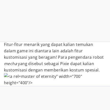
Fitur-fitur menarik yang dapat kalian temukan
dalam game ini diantara lain adalah fitur
kustomisasi yang beragam! Para pengendara robot
mecha
yang disebut sebagai Pixie dapat kalian
kustomisasi dengan memberikan kostum spesial.
master of eternity" width="700"
height="400"/>