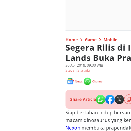
Home
Game
Mobile
Segera Rilis di
Lands Buka Pr
20 Apr 2018, 09:00 WIB
Steven Sianada
News
Channel
Share Article
Siap bertahan hidup bersama
macam dinosaurus yang keren
Nexon
membuka prapendaft