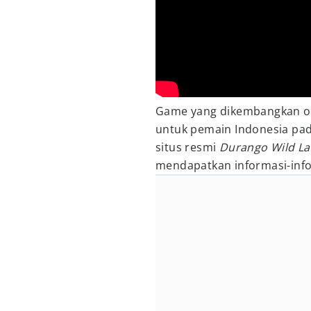
Game yang dikembangkan ole
untuk pemain Indonesia pad
situs resmi
Durango Wild L
mendapatkan informasi-info