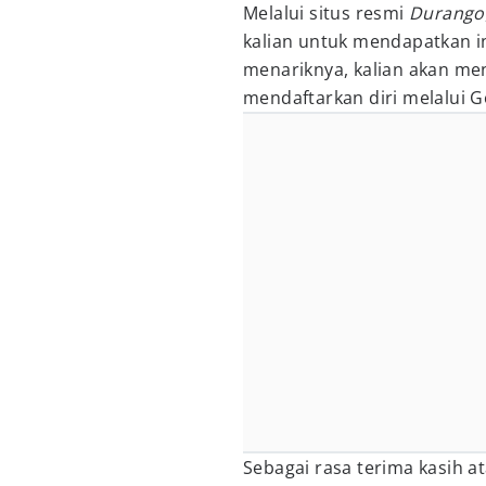
Melalui situs resmi
Durango
kalian untuk mendapatkan i
menariknya, kalian akan m
mendaftarkan diri melalui G
Sebagai rasa terima kasih a