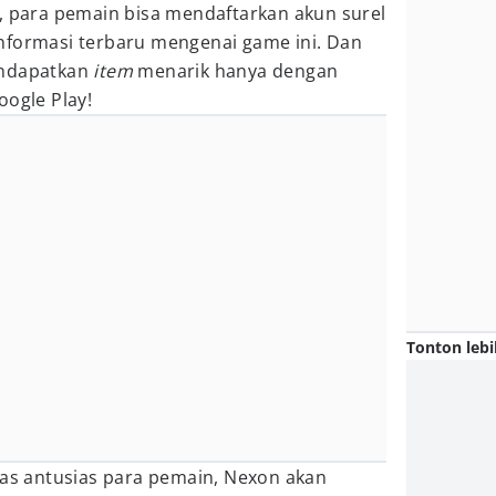
, para pemain bisa mendaftarkan akun surel
nformasi terbaru mengenai game ini. Dan
endapatkan
item
menarik hanya dengan
oogle Play!
Tonton lebi
tas antusias para pemain, Nexon akan