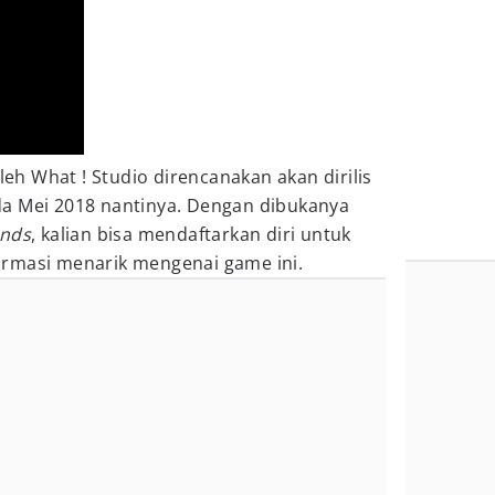
h What ! Studio direncanakan akan dirilis
a Mei 2018 nantinya. Dengan dibukanya
ands
, kalian bisa mendaftarkan diri untuk
rmasi menarik mengenai game ini.