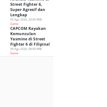
Street Fighter 6,
Super Agresif dan
Lengkap
05 Agu 2026, 20:00 WIB
Game
CAPCOM Rayakan
Kemunculan
Yasmine di Street
Fighter 6 di Filipina!
06 Agu 2026, 08:00 WIB
Game