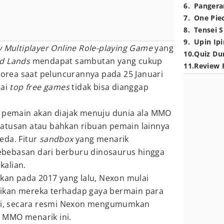
6
.
Pangera
7
.
One Pie
8
.
Tensei S
9
.
Upin Ipi
y Multiplayer Online Role-playing Game
yang
10
.
Quiz Du
d Lands
mendapat sambutan yang cukup
11
.
Review 
 Korea saat peluncurannya pada 25 Januari
gai
top free games
tidak bisa dianggap
, pemain akan diajak menuju dunia ala MMO
atusan atau bahkan ribuan pemain lainnya
eda. Fitur
sandbox
yang menarik
bebasan dari berburu dinosaurus hingga
kalian.
kan pada 2017 yang lalu, Nexon mulai
ikan mereka terhadap gaya bermain para
ini, secara resmi Nexon mengumumkan
 MMO menarik ini.