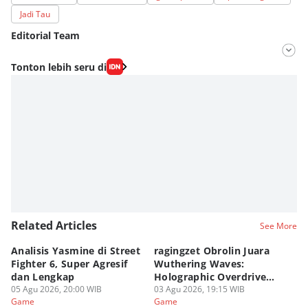
Jadi Tau
Editorial Team
Editor
Tonton lebih seru di
Lea Lyliana
Editor
Fahrul Razi Uni Nurullah
Related Articles
See More
Analisis Yasmine di Street
ragingzet Obrolin Juara
P
Fighter 6, Super Agresif
Wuthering Waves:
Dr
dan Lengkap
Holographic Overdrive
D
05 Agu 2026, 20:00 WIB
2026!
03 Agu 2026, 19:15 WIB
Up
02
Game
Game
G