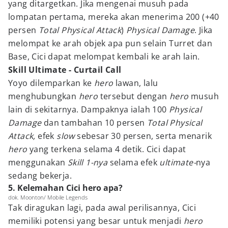
yang ditargetkan. Jika mengenai musuh pada
lompatan pertama, mereka akan menerima 200 (+40
persen
Total Physical Attack
)
Physical Damage
. Jika
melompat ke arah objek apa pun selain Turret dan
Base, Cici dapat melompat kembali ke arah lain.
Skill Ultimate - Curtail Call
Yoyo dilemparkan ke
hero
lawan, lalu
menghubungkan
hero
tersebut dengan
hero
musuh
lain di sekitarnya. Dampaknya ialah 100
Physical
Damage
dan tambahan 10 persen
Total Physical
Attack,
efek
slow
sebesar 30 persen, serta menarik
hero
yang terkena selama 4 detik. Cici dapat
menggunakan
Skill 1-nya
selama efek
ultimate-
nya
sedang bekerja.
5. Kelemahan Cici hero apa?
dok. Moonton/ Mobile Legends
Tak diragukan lagi, pada awal perilisannya, Cici
memiliki potensi yang besar untuk menjadi
hero