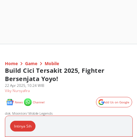
Home
Game
Mobile
Build Cici Tersakit 2025, Fighter
Bersenjata Yoyo!
22 Apr 2025, 10:24 WIB
Viky Nursyafira
News
Channel
Add Us on Google
dok. Moonton/ Mobile Legends
Intinya Sih