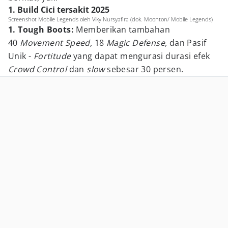
1. Build Cici tersakit 2025
Screenshot Mobile Legends oleh Viky Nursyafira (dok. Moonton/ Mobile Legends)
1. Tough Boots:
Memberikan tambahan
40
Movement Speed,
18
Magic Defense,
dan Pasif
Unik -
Fortitude
yang dapat mengurasi durasi efek
Crowd Control
dan
slow
sebesar 30 persen.