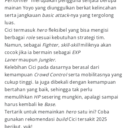
Performer"
merupakan pengguna senjata berupa
mainan Yoyo yang diunggulkan berkat kelincahan
serta jangkauan
basic attack-
nya yang tergolong
luas.
Cici termasuk
hero
fleksibel yang bisa mengisi
berbagai
role
sesuai kebutuhan strategi tim.
Namun, sebagai
Fighter, skill-skill
miliknya akan
cocok jika ia bermain sebagai
EXP
Laner
maupun
Jungler.
Kelebihan Cici pada dasarnya berasal dari
kemampuan
Crowd Control
serta mobilitasnya yang
cukup tinggi. Ia juga dibekali dengan kemampuan
bertahan yang baik, sehingga tak perlu
memulihkan
HP
sesering mungkin, apalagi sampai
harus kembali ke
Base.
Tertarik untuk memainkan
hero
satu ini? Coba
gunakan rekomendasi
build
Cici tersakit 2025
berikut, yuk!