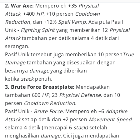
2. War Axe:
Memperoleh +35
Physical
Attack,
+400
HP,
+10 persen
Cooldown
Reduction,
dan +12%
Spell Vamp.
Ada pula Pasif
Unik -
Fighting Spirit
yang memberikan 12
Physical
Attack
tambahan per detik selama 4 detik dari
serangan.
Pasif Unik tersebut juga memberikan 10 persen
True
Damage
tambahan yang disesuaikan dengan
besarnya
damage
yang diberikan
ketika
stack
penuh.
3. Brute Force Breastplate:
Mendapatkan
tambahan 600
HP,
23
Physical Defense,
dan 10
persen
Cooldown Reduction.
Pasif Unik -
Brute Force:
Memperoleh +6
Adaptive
Attack
setiap detik dan +2 persen
Movement Speed
selama 4 detik (mencapai 6
stack)
setelah
menghasilkan
damage.
Cici juga mendapatkan