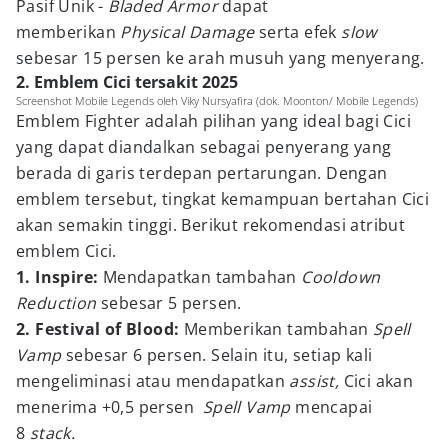
Pasif Unik -
Bladed Armor
dapat
memberikan
Physical Damage
serta efek
slow
sebesar 15 persen ke arah musuh yang menyerang.
2. Emblem Cici tersakit 2025
Screenshot Mobile Legends oleh Viky Nursyafira (dok. Moonton/ Mobile Legends)
Emblem Fighter adalah pilihan yang ideal bagi Cici
yang dapat diandalkan sebagai penyerang yang
berada di garis terdepan pertarungan. Dengan
emblem tersebut, tingkat kemampuan bertahan Cici
akan semakin tinggi. Berikut rekomendasi atribut
emblem Cici.
1. Inspire:
Mendapatkan tambahan
Cooldown
Reduction
sebesar 5 persen.
2. Festival of Blood:
Memberikan tambahan
Spell
Vamp
sebesar 6 persen. Selain itu, setiap kali
mengeliminasi atau mendapatkan
assist,
Cici akan
menerima +0,5 persen
Spell Vamp
mencapai
8
stack.