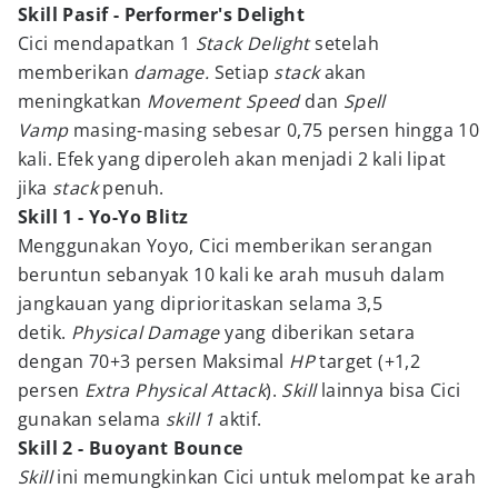
Skill Pasif - Performer's Delight
Cici mendapatkan 1
Stack Delight
setelah
memberikan
damage.
Setiap
stack
akan
meningkatkan
Movement Speed
dan
Spell
Vamp
masing-masing sebesar 0,75 persen hingga 10
kali. Efek yang diperoleh akan menjadi 2 kali lipat
jika
stack
penuh.
Skill 1 - Yo-Yo Blitz
Menggunakan Yoyo, Cici memberikan serangan
beruntun sebanyak 10 kali ke arah musuh dalam
jangkauan yang diprioritaskan selama 3,5
detik.
Physical Damage
yang diberikan setara
dengan 70+3 persen Maksimal
HP
target (+1,2
persen
Extra Physical Attack
).
Skill
lainnya bisa Cici
gunakan selama
skill 1
aktif.
Skill 2 - Buoyant Bounce
Skill
ini memungkinkan Cici untuk melompat ke arah