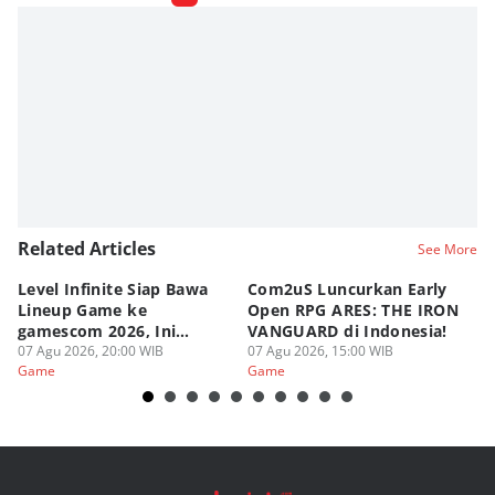
Nadia Agatha Pramesthi
Editor
Viky Nursyafira
Editor
Eddy Rusmanto
Related Articles
See More
Level Infinite Siap Bawa
Com2uS Luncurkan Early
R
Lineup Game ke
Open RPG ARES: THE IRON
Zo
gamescom 2026, Ini
VANGUARD di Indonesia!
Ke
Judulnya!
07 Agu 2026, 20:00 WIB
07 Agu 2026, 15:00 WIB
07
Game
Game
G