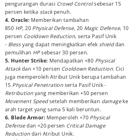
pengurangan durasi
Crowd Control
sebesar 15
persen ketika
stack
penuh.
4. Oracle:
Memberikan tambahan
850
HP,
20
Physical Defense,
20
Magic Defense,
10
persen
Cooldown Reduction,
serta Pasif Unik
-
Bless
yang dapat meningkatkan efek
shield
dan
pemulihan
HP
sebesar 30 persen.
5. Hunter Strike:
Mendapatkan +80
Physical
Attack
dan +10 persen
Cooldown Reduction.
Cici
juga memperoleh Atribut Unik berupa tambahan
15
Physical Penetration
serta Pasif Unik -
Retribution
yang memberikan +50 persen
Movement Speed
setelah memberikan
damage
ke
arah target yang sama 5 kali beruntun.
6. Blade Armor:
Memperoleh +70
Physical
Defense
dan +20 persen
Critical Damage
Reduction
dari Atribut Unik.