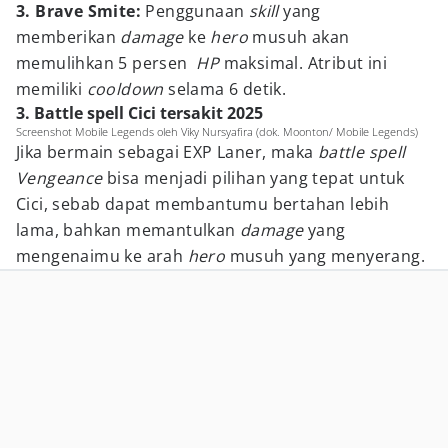
3. Brave Smite:
Penggunaan
skill
yang
memberikan
damage
ke
hero
musuh akan
memulihkan 5 persen
HP
maksimal. Atribut ini
memiliki
cooldown
selama 6 detik.
3. Battle spell Cici tersakit 2025
Screenshot Mobile Legends oleh Viky Nursyafira (dok. Moonton/ Mobile Legends)
Jika bermain sebagai EXP Laner, maka
battle spell
Vengeance
bisa menjadi pilihan yang tepat untuk
Cici, sebab dapat membantumu bertahan lebih
lama, bahkan memantulkan
damage
yang
mengenaimu ke arah
hero
musuh yang menyerang.