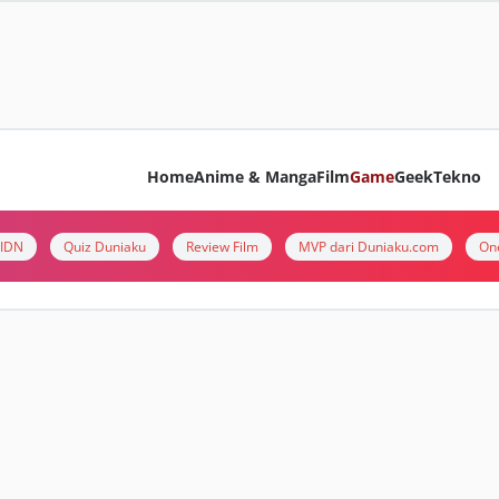
Home
Anime & Manga
Film
Game
Geek
Tekno
i IDN
Quiz Duniaku
Review Film
MVP dari Duniaku.com
On