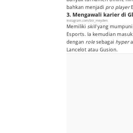
bahkan menjadi
pro player
B
3. Mengawali karier di G
instagram.com/btr_meyden
Memiliki
skill
yang mumpuni,
Esports. Ia kemudian masuk
dengan
role
sebagai
hyper
Lancelot atau Gusion.