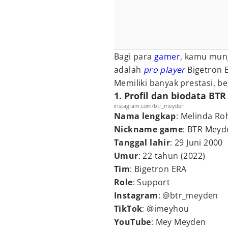
Bagi para
gamer
, kamu mun
adalah
pro player
Bigetron 
Memiliki banyak prestasi, be
1. Profil dan biodata BT
instagram.com/btr_meyden
Nama lengkap
: Melinda Ro
Nickname game
: BTR Meyd
Tanggal lahir
: 29 Juni 2000
Umur
: 22 tahun (2022)
Tim
: Bigetron ERA
Role
: Support
Instagram
: @btr_meyden
TikTok
: @imeyhou
YouTube
: Mey Meyden