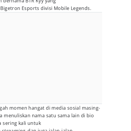
ih bernama BTR Kyy yang
 Bigetron Esports divisi Mobile Legends.
gah momen hangat di media sosial masing-
a menuliskan nama satu sama lain di bio
 sering kali untuk
e streaming,
dan juga jalan-jalan.