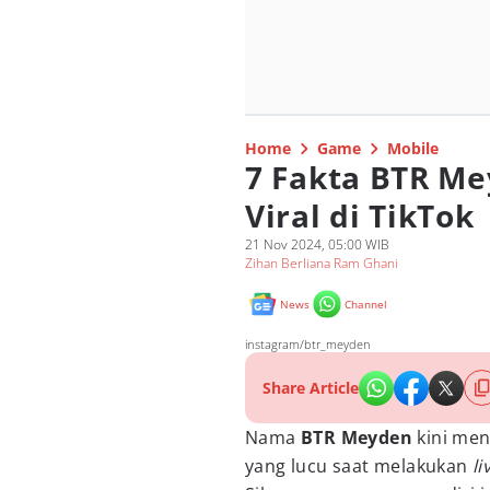
Home
Game
Mobile
7 Fakta BTR Me
Viral di TikTok
21 Nov 2024, 05:00 WIB
Zihan Berliana Ram Ghani
News
Channel
instagram/btr_meyden
Share Article
Nama
BTR Meyden
kini men
yang lucu saat melakukan
li