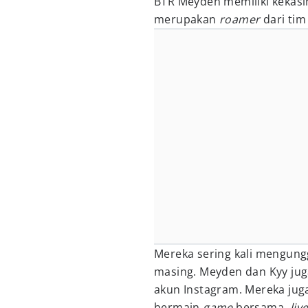
BTR Meyden memiliki kekas
merupakan
roamer
dari tim
Mereka sering kali mengung
masing. Meyden dan Kyy jug
akun Instagram. Mereka juga
bermain
game
bersama,
liv