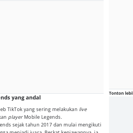
Tonton lebi
ends yang andal
leb TikTok yang sering melakukan
live
kan
player
Mobile Legends.
gends sejak tahun 2017 dan mulai mengikuti
gga menjadi juara. Berkat kepiawannya, ia