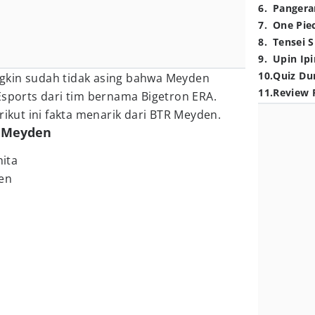
6
.
Pangera
7
.
One Pie
8
.
Tensei S
9
.
Upin Ipi
10
.
Quiz Du
gkin sudah tidak asing bahwa Meyden
11
.
Review 
Esports dari tim bernama Bigetron ERA.
rikut ini fakta menarik dari BTR Meyden.
R Meyden
hita
en