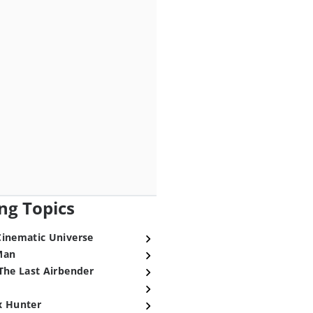
ng Topics
Cinematic Universe
Man
The Last Airbender
x Hunter