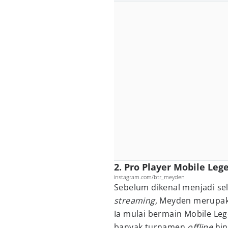
2. Pro Player Mobile Leg
instagram.com/btr_meyden
Sebelum dikenal menjadi se
streaming,
Meyden merupa
Ia mulai bermain Mobile Le
banyak turnamen
offline
hin