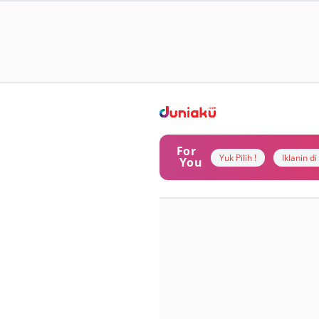
For
Yuk Pilih !
Iklanin d
You