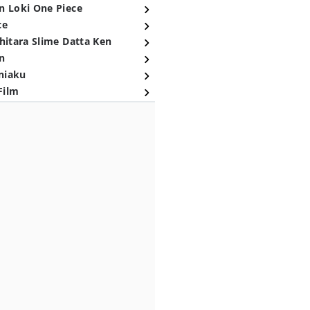
n Loki One Piece
ce
hitara Slime Datta Ken
n
niaku
Film