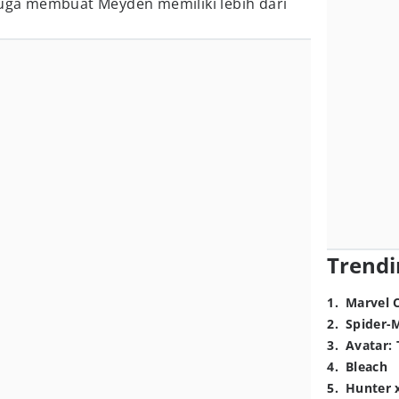
juga membuat Meyden memiliki lebih dari
Trendi
1
.
Marvel 
2
.
Spider-
3
.
Avatar: 
4
.
Bleach
5
.
Hunter 