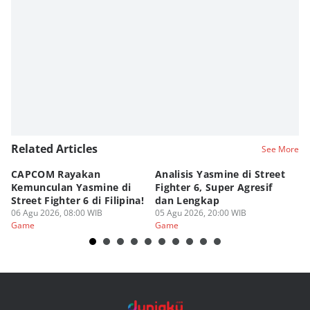
Related Articles
See More
CAPCOM Rayakan
Analisis Yasmine di Street
ra
Kemunculan Yasmine di
Fighter 6, Super Agresif
W
Street Fighter 6 di Filipina!
dan Lengkap
Ho
06 Agu 2026, 08:00 WIB
05 Agu 2026, 20:00 WIB
20
03
Game
Game
G