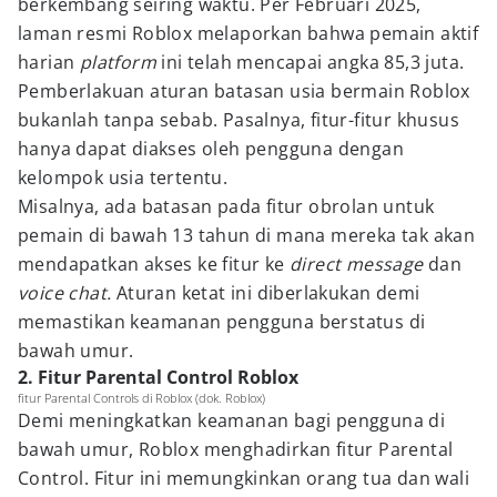
berkembang seiring waktu. Per Februari 2025,
laman resmi Roblox melaporkan bahwa pemain aktif
harian
platform
ini telah mencapai angka 85,3 juta.
Pemberlakuan aturan batasan usia bermain Roblox
bukanlah tanpa sebab. Pasalnya, fitur-fitur khusus
hanya dapat diakses oleh pengguna dengan
kelompok usia tertentu.
Misalnya, ada batasan pada fitur obrolan untuk
pemain di bawah 13 tahun di mana mereka tak akan
mendapatkan akses ke fitur ke
direct message
dan
voice chat.
Aturan ketat ini diberlakukan demi
memastikan keamanan pengguna berstatus di
bawah umur.
2. Fitur Parental Control Roblox
fitur Parental Controls di Roblox (dok. Roblox)
Demi meningkatkan keamanan bagi pengguna di
bawah umur, Roblox menghadirkan fitur Parental
Control. Fitur ini memungkinkan orang tua dan wali