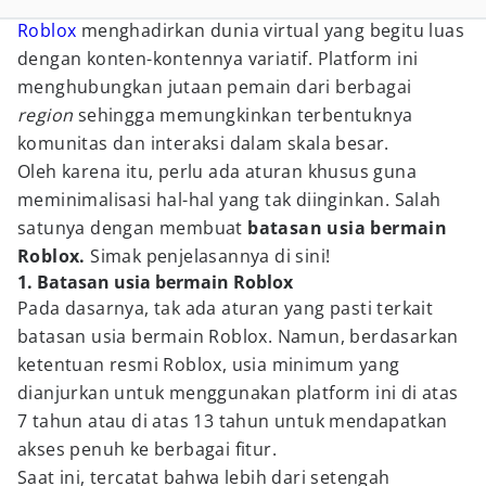
Roblox
menghadirkan dunia virtual yang begitu luas
dengan konten-kontennya variatif. Platform ini
menghubungkan jutaan pemain dari berbagai
region
sehingga memungkinkan terbentuknya
komunitas dan interaksi dalam skala besar.
Oleh karena itu, perlu ada aturan khusus guna
meminimalisasi hal-hal yang tak diinginkan. Salah
satunya dengan membuat
batasan usia bermain
Roblox.
Simak penjelasannya di sini!
1. Batasan usia bermain Roblox
Pada dasarnya, tak ada aturan yang pasti terkait
batasan usia bermain Roblox. Namun, berdasarkan
ketentuan resmi Roblox, usia minimum yang
dianjurkan untuk menggunakan platform
ini di atas
7 tahun atau di atas 13 tahun untuk mendapatkan
akses penuh ke berbagai fitur.
Saat ini, tercatat bahwa lebih dari setengah