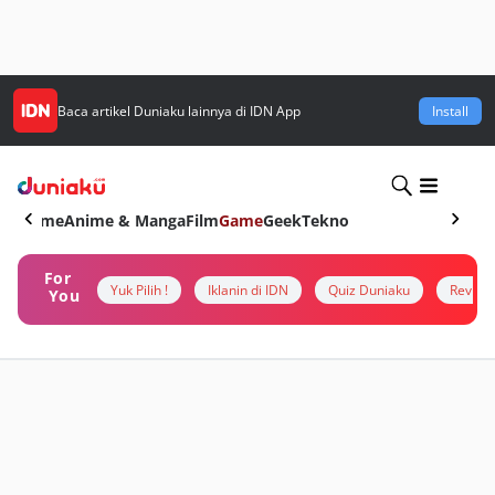
Baca artikel
Duniaku
lainnya di IDN App
Install
Home
Anime & Manga
Film
Game
Geek
Tekno
For
Yuk Pilih !
Iklanin di IDN
Quiz Duniaku
Review
You