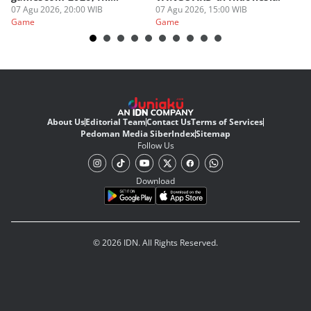
Judulnya!
07 Agu 2026, 20:00 WIB
07 Agu 2026, 15:00 WIB
07
Game
Game
G
About Us
Editorial Team
Contact Us
Terms of Services
Pedoman Media Siber
Index
Sitemap
Follow Us
Download
© 2026 IDN. All Rights Reserved.