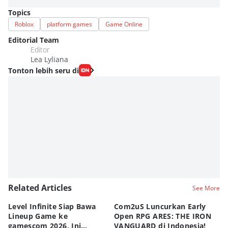
Topics
Roblox
platform games
Game Online
Editorial Team
Editor
Lea Lyliana
Tonton lebih seru di
Related Articles
See More
Level Infinite Siap Bawa
Com2uS Luncurkan Early
R
Lineup Game ke
Open RPG ARES: THE IRON
Zo
gamescom 2026, Ini
VANGUARD di Indonesia!
Ke