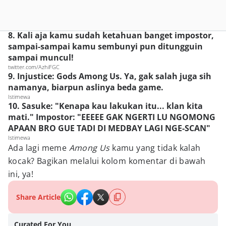
8. Kali aja kamu sudah ketahuan banget impostor,
sampai-sampai kamu sembunyi pun ditungguin
sampai muncul!
twitter.com/AzhiFGC
9. Injustice: Gods Among Us. Ya, gak salah juga sih
namanya, biarpun aslinya beda game.
Istimewa
10. Sasuke: "Kenapa kau lakukan itu... klan kita
mati." Impostor: "EEEEE GAK NGERTI LU NGOMONG
APAAN BRO GUE TADI DI MEDBAY LAGI NGE-SCAN"
Istimewa
Ada lagi meme
Among Us
kamu yang tidak kalah
kocak? Bagikan melalui kolom komentar di bawah
ini, ya!
Share Article
Curated For You