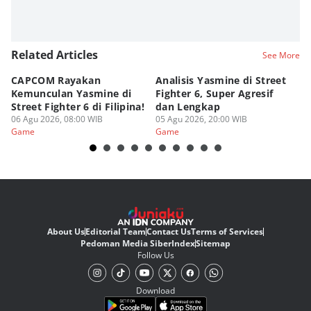
Related Articles
See More
CAPCOM Rayakan
Analisis Yasmine di Street
ra
Kemunculan Yasmine di
Fighter 6, Super Agresif
W
Street Fighter 6 di Filipina!
dan Lengkap
Ho
06 Agu 2026, 08:00 WIB
05 Agu 2026, 20:00 WIB
20
03
Game
Game
G
About Us
Editorial Team
Contact Us
Terms of Services
Pedoman Media Siber
Index
Sitemap
Follow Us
Download