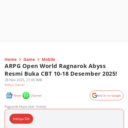
Home
Game
Mobile
ARPG Open World Ragnarok Abyss
Resmi Buka CBT 10-18 Desember 2025!
28 Nov 2025, 21:00 WIB
Aditya Daniel
News
Channel
Add Us on Google
Ragnarok Abyss (dok. Gravity)
Intinya Sih