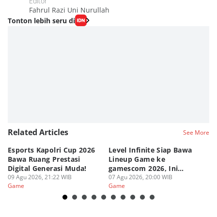
Editor
Fahrul Razi Uni Nurullah
Tonton lebih seru di
Related Articles
See More
Esports Kapolri Cup 2026
Level Infinite Siap Bawa
C
Bawa Ruang Prestasi
Lineup Game ke
O
Digital Generasi Muda!
gamescom 2026, Ini
V
09 Agu 2026, 21:22 WIB
Judulnya!
07 Agu 2026, 20:00 WIB
07
Game
Game
G