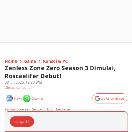
Home
Game
Konsol & PC
Zenless Zone Zero Season 3 Dimulai,
Roscaelifer Debut!
08 Jun 2026, 15:30 WIB
Dimas Ramadhan
News
Channel
Add Us on Google
Zenless Zone Zero Season 3. Dok: HoYoverse
Intinya Sih