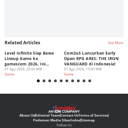
Related Articles
See More
Level Infinite Siap Bawa
Com2uS Luncurkan Early
R
Lineup Game ke
Open RPG ARES: THE IRON
Zo
gamescom 2026, Ini
VANGUARD di Indonesia!
Ke
Judulnya!
07 Agu 2026, 20:00 WIB
07 Agu 2026, 15:00 WIB
07
Game
Game
G
About Us
Editorial Team
Contact Us
Terms of Services
Pedoman Media Siber
Index
Sitemap
Follow Us