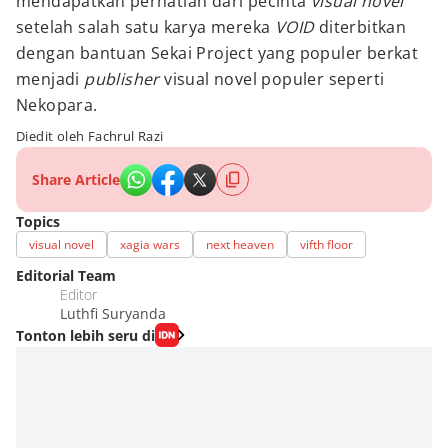
mendapatkan perhatian dari pecinta
visual novel
setelah salah satu karya mereka
VOID
diterbitkan
dengan bantuan Sekai Project yang populer berkat
menjadi
publisher
visual novel populer seperti
Nekopara.
Diedit oleh Fachrul Razi
Share Article
Topics
visual novel
xagia wars
next heaven
vifth floor
Editorial Team
Editor
Luthfi Suryanda
Tonton lebih seru di