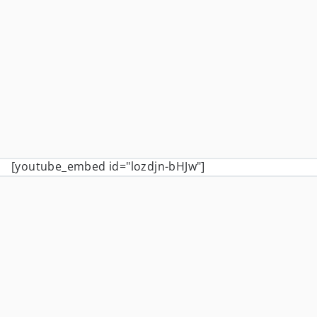
[youtube_embed id="lozdjn-bHJw"]