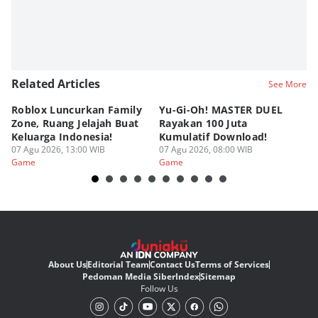
Related Articles
See More
Roblox Luncurkan Family
Yu-Gi-Oh! MASTER DUEL
C
Zone, Ruang Jelajah Buat
Rayakan 100 Juta
K
Keluarga Indonesia!
Kumulatif Download!
St
07 Agu 2026, 13:00 WIB
07 Agu 2026, 08:00 WIB
06
Game
Game
G
About Us
Editorial Team
Contact Us
Terms of Services
Pedoman Media Siber
Index
Sitemap
Follow Us