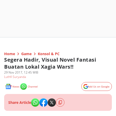
Home
Game
Konsol & PC
Segera Hadir, Visual Novel Fantasi
Buatan Lokal Xagia Wars!!
29 Nov 2017, 12:45 WIB
Luthfi Suryanda
News
Channel
Add Us on Google
Share Article