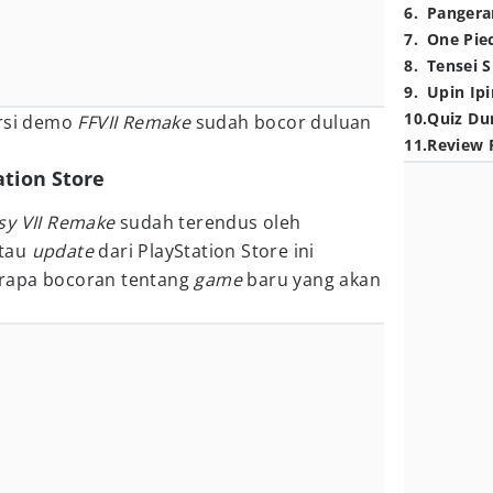
6
.
Pangera
7
.
One Pie
8
.
Tensei S
9
.
Upin Ipi
10
.
Quiz Du
ersi demo
FFVII Remake
sudah bocor duluan
11
.
Review 
ation Store
asy VII Remake
sudah terendus oleh
ntau
update
dari PlayStation Store ini
rapa bocoran tentang
game
baru yang akan