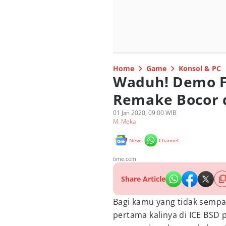
Home
Game
Konsol & PC
Waduh! Demo Fi
Remake Bocor d
01 Jan 2020, 09:00 WIB
M. Meka
News
Channel
time.com
Share Article
Bagi kamu yang tidak sempa
pertama kalinya di ICE BSD 