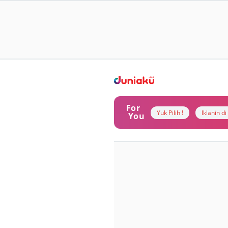
For
Yuk Pilih !
Iklanin d
You