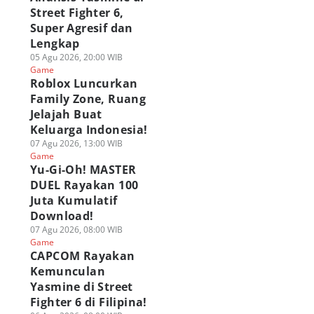
Street Fighter 6,
ghter 6 di Filipina!
Lengkap
Overdrive 2026!
 Agu 2026, 08:00 WIB
05 Agu 2026, 20:00 WIB
03 Agu 2026, 19:15 WIB
Super Agresif dan
ame
Game
Game
Lengkap
05 Agu 2026, 20:00 WIB
Game
Roblox Luncurkan
Family Zone, Ruang
Jelajah Buat
Keluarga Indonesia!
07 Agu 2026, 13:00 WIB
Game
Yu-Gi-Oh! MASTER
DUEL Rayakan 100
Juta Kumulatif
Download!
07 Agu 2026, 08:00 WIB
Game
CAPCOM Rayakan
Kemunculan
Yasmine di Street
Fighter 6 di Filipina!