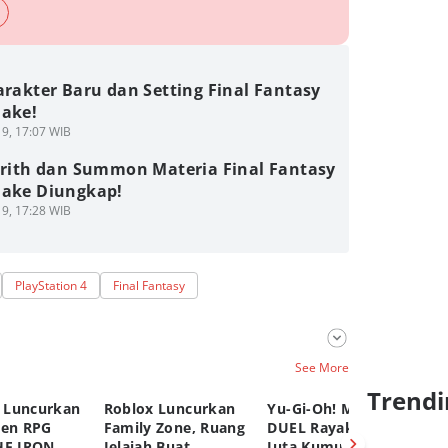
arakter Baru dan Setting Final Fantasy
make!
9, 17:07 WIB
Aerith dan Summon Materia Final Fantasy
make Diungkap!
9, 17:28 WIB
PlayStation 4
Final Fantasy
See More
Trendi
 Luncurkan
Roblox Luncurkan
Yu-Gi-Oh! MASTER
C
pen RPG
Family Zone, Ruang
DUEL Rayakan 100
K
HE IRON
Jelajah Buat
Juta Kumulatif
Ya