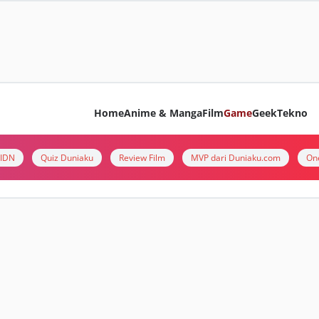
Home
Anime & Manga
Film
Game
Geek
Tekno
i IDN
Quiz Duniaku
Review Film
MVP dari Duniaku.com
On