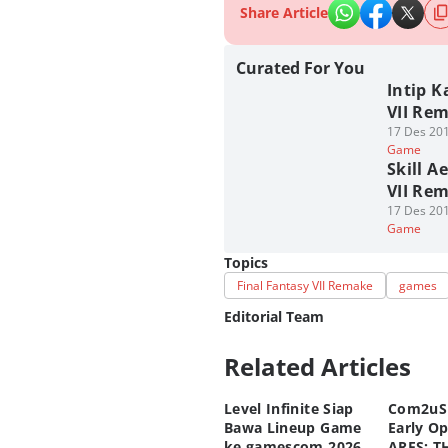
Share Article
Curated For You
Intip K
VII Re
17 Des 201
Game
Skill 
VII Re
17 Des 201
Game
Topics
Final Fantasy VII Remake
games
Editorial Team
Related Articles
Editor
M. Meka
Level Infinite Siap
Com2uS
Editor
Bawa Lineup Game
Early O
Fahrul Razi Uni Nurullah
ke gamescom 2026,
ARES: T