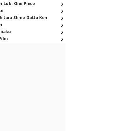
n Loki One Piece
ce
hitara Slime Datta Ken
n
niaku
Film