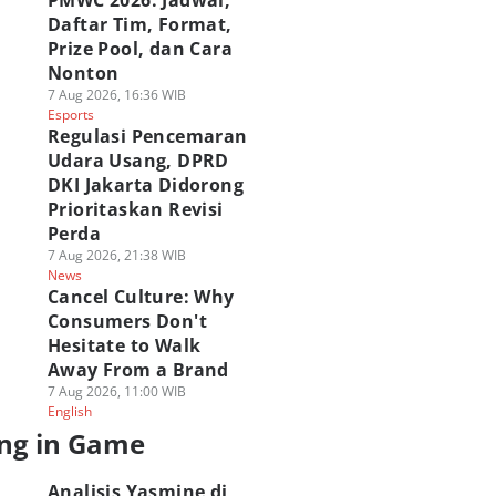
PMWC 2026: Jadwal,
Daftar Tim, Format,
Prize Pool, dan Cara
Nonton
7 Aug 2026, 16:36 WIB
Esports
Regulasi Pencemaran
Udara Usang, DPRD
DKI Jakarta Didorong
Prioritaskan Revisi
Perda
7 Aug 2026, 21:38 WIB
News
Cancel Culture: Why
Consumers Don't
Hesitate to Walk
Away From a Brand
7 Aug 2026, 11:00 WIB
English
ng in Game
APCOM Rayakan
Analisis Yasmine di
ragingzet Obrolin
emunculan
Street Fighter 6,
Juara Wuthering
Analisis Yasmine di
smine di Street
Super Agresif dan
Waves: Holographi