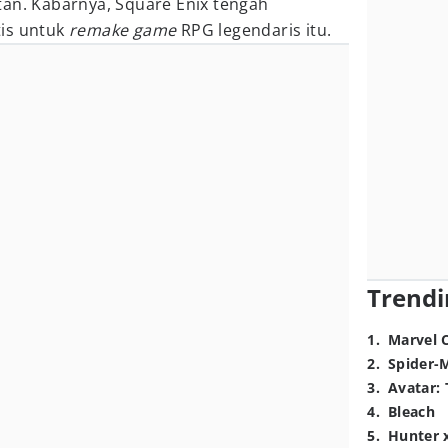
tan. Kabarnya, Square Enix tengah
is untuk
remake game
RPG legendaris itu.
Trendi
1
.
Marvel 
2
.
Spider-
3
.
Avatar: 
4
.
Bleach
5
.
Hunter 