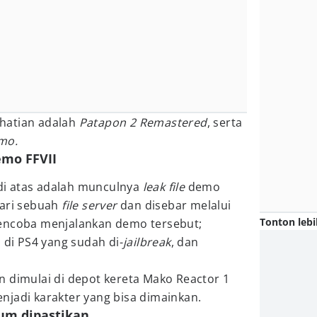
hatian adalah
Patapon 2 Remastered
, serta
emo.
mo FFVII
i atas adalah munculnya
leak file
demo
dari sebuah
file server
dan disebar melalui
Tonton lebi
ncoba menjalankan demo tersebut;
 di PS4 yang sudah di-
jailbreak
, dan
n dimulai di depot kereta Mako Reactor 1
njadi karakter yang bisa dimainkan.
lum dipastikan