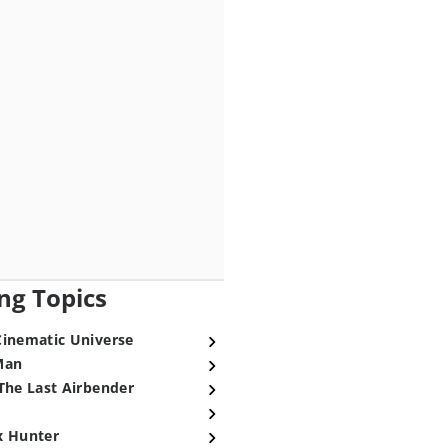
ng Topics
Cinematic Universe
Man
The Last Airbender
x Hunter