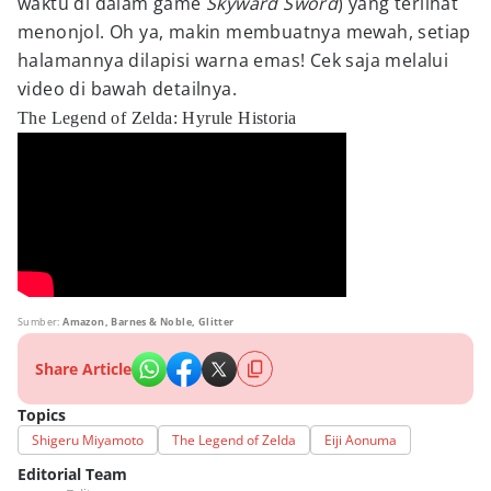
waktu di dalam game
Skyward Sword
) yang terlihat
menonjol. Oh ya, makin membuatnya mewah, setiap
halamannya dilapisi warna emas! Cek saja melalui
video di bawah detailnya.
The Legend of Zelda: Hyrule Historia
Sumber:
Amazon, Barnes & Noble, Glitter
Share Article
Topics
Shigeru Miyamoto
The Legend of Zelda
Eiji Aonuma
Editorial Team