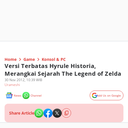
Home
Game
Konsol & PC
Versi Terbatas Hyrule Historia,
Merangkai Sejarah The Legend of Zelda
30 Nov 2012, 10:39 WIB
Urameshi
News
Channel
Add Us on Google
Share Article