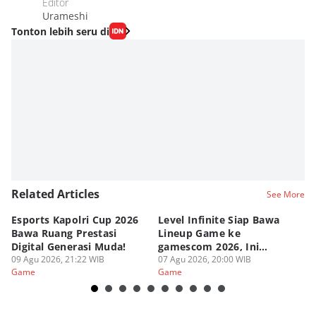
Editor
Urameshi
Tonton lebih seru di
Related Articles
See More
Esports Kapolri Cup 2026
Level Infinite Siap Bawa
C
Bawa Ruang Prestasi
Lineup Game ke
O
Digital Generasi Muda!
gamescom 2026, Ini
V
09 Agu 2026, 21:22 WIB
Judulnya!
07 Agu 2026, 20:00 WIB
07
Game
Game
G