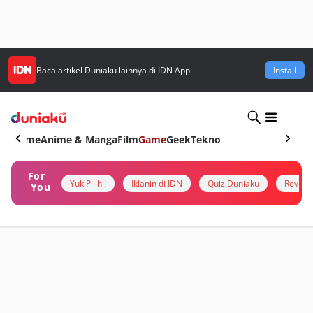
Baca artikel
Duniaku
lainnya di IDN App
Install
Home
Anime & Manga
Film
Game
Geek
Tekno
For
Yuk Pilih !
Iklanin di IDN
Quiz Duniaku
Review
You