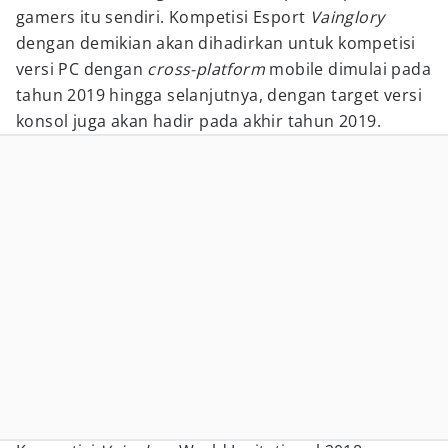
gamers itu sendiri. Kompetisi Esport
Vainglory
dengan demikian akan dihadirkan untuk kompetisi
versi PC dengan
cross-platform
mobile dimulai pada
tahun 2019 hingga selanjutnya, dengan target versi
konsol juga akan hadir pada akhir tahun 2019.