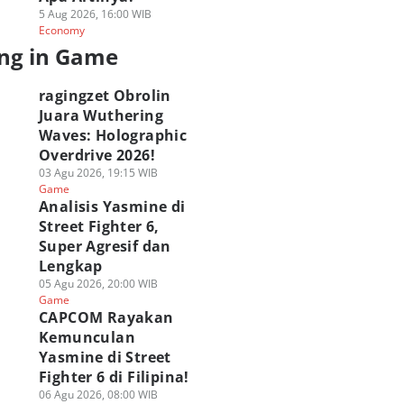
hirnya Tiba di
Berkolaborasi
Online KWA
5 Aug 2026, 16:00 WIB
ezhnaya Pada 12
dengan Spider-Man
CARNAVAL 2026
Economy
ustus!
Brand New Day!
Hadirkan Hadiah 
ng in Game
 Agu 2026, 05:00 WIB
31 Jul 2026, 17:00 WIB
100 Juta!
ame
Game
31 Jul 2026, 13:00 WIB
Game
ragingzet Obrolin
Juara Wuthering
Waves: Holographic
Overdrive 2026!
03 Agu 2026, 19:15 WIB
Game
Analisis Yasmine di
Street Fighter 6,
Super Agresif dan
Lengkap
05 Agu 2026, 20:00 WIB
Game
CAPCOM Rayakan
Kemunculan
Yasmine di Street
Fighter 6 di Filipina!
06 Agu 2026, 08:00 WIB