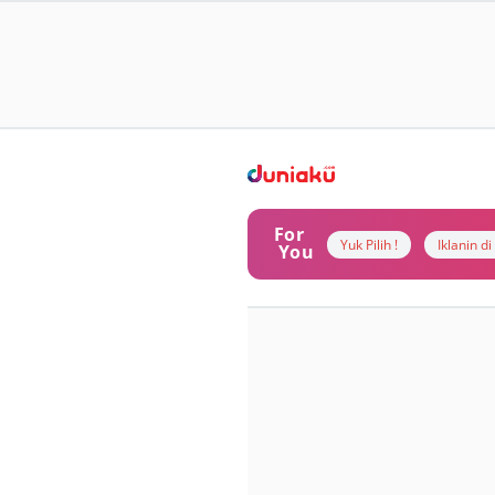
For
Yuk Pilih !
Iklanin d
You