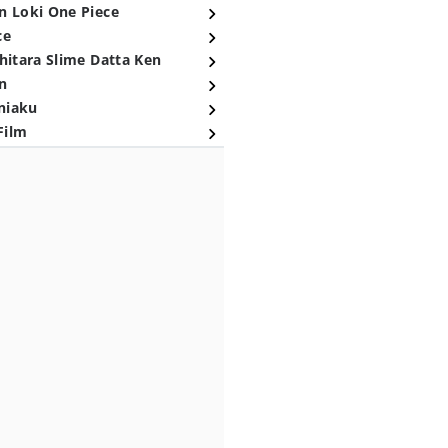
n Loki One Piece
ce
hitara Slime Datta Ken
n
niaku
Film