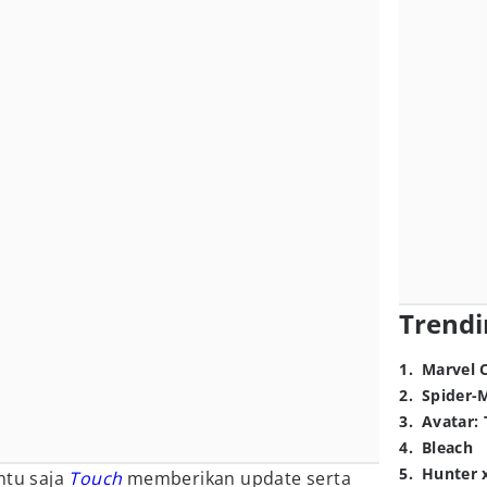
Trendi
1
.
Marvel 
2
.
Spider-
3
.
Avatar: 
4
.
Bleach
5
.
Hunter 
ntu saja
Touch
memberikan update serta