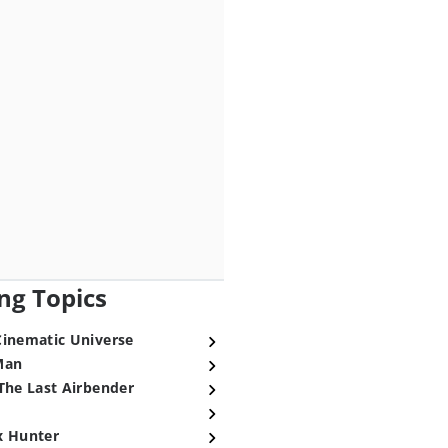
ng Topics
Cinematic Universe
Man
The Last Airbender
x Hunter