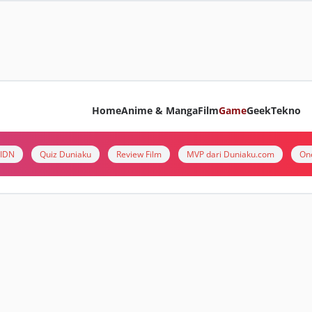
Home
Anime & Manga
Film
Game
Geek
Tekno
i IDN
Quiz Duniaku
Review Film
MVP dari Duniaku.com
On