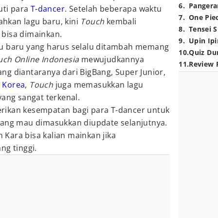
6
.
Pangera
uti para
T-dancer
. Setelah beberapa waktu
7
.
One Pie
hkan lagu baru, kini
Touch
kembali
8
.
Tensei S
bisa dimainkan.
9
.
Upin Ipi
gu baru yang harus selalu ditambah memang
10
.
Quiz Du
uch Online Indonesia
mewujudkannya
11
.
Review 
ng diantaranya dari BigBang, Super Junior,
u
Korea
,
Touch
juga memasukkan lagu
yang sangat terkenal.
ikan kesempatan bagi para T-dancer untuk
yang mau dimasukkan diupdate selanjutnya.
n Kara bisa kalian mainkan jika
ng tinggi.