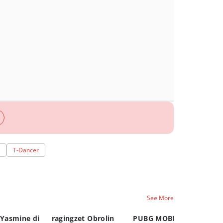
T-Dancer
See More
 Yasmine di
ragingzet Obrolin
PUBG MOBILE
Ge