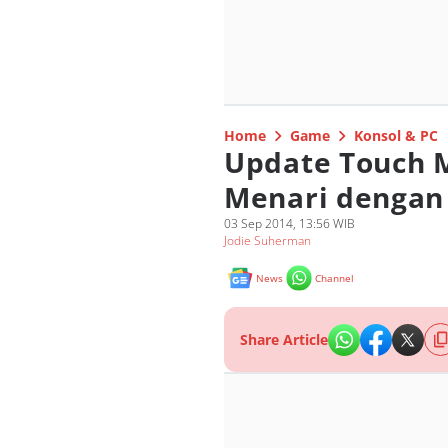
Home
Game
Konsol & PC
Update Touch 
Menari dengan
03 Sep 2014, 13:56 WIB
Jodie Suherman
News
Channel
Share Article