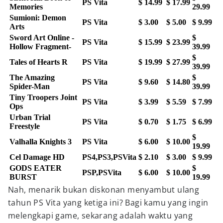
PS Vita
$ 14.99
$ 17.99
Memories
29.99
Sumioni: Demon
PS Vita
$ 3.00
$ 5.00
$ 9.99
Arts
Sword Art Online -
$
PS Vita
$ 15.99
$ 23.99
Hollow Fragment-
39.99
$
Tales of Hearts R
PS Vita
$ 19.99
$ 27.99
39.99
The Amazing
$
PS Vita
$ 9.60
$ 14.80
Spider-Man
39.99
Tiny Troopers Joint
PS Vita
$ 3.99
$ 5.59
$ 7.99
Ops
Urban Trial
PS Vita
$ 0.70
$ 1.75
$ 6.99
Freestyle
$
Valhalla Knights 3
PS Vita
$ 6.00
$ 10.00
19.99
Cel Damage HD
PS4,PS3,PSVita
$ 2.10
$ 3.00
$ 9.99
GODS EATER
$
PSP,PSVita
$ 6.00
$ 10.00
BURST
19.99
Nah, menarik bukan diskonan menyambut ulang
tahun PS Vita yang ketiga ini? Bagi kamu yang ingin
melengkapi game, sekarang adalah waktu yang