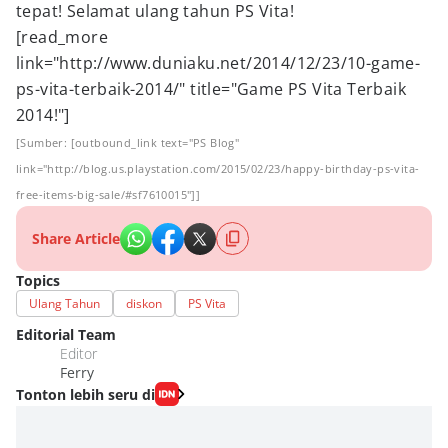
tepat! Selamat ulang tahun PS Vita!
[read_more
link="http://www.duniaku.net/2014/12/23/10-game-
ps-vita-terbaik-2014/" title="Game PS Vita Terbaik
2014!"]
[Sumber: [outbound_link text="PS Blog"
link="http://blog.us.playstation.com/2015/02/23/happy-birthday-ps-vita-
free-items-big-sale/#sf7610015"]]
Share Article
Topics
Ulang Tahun
diskon
PS Vita
Editorial Team
Editor
Ferry
Tonton lebih seru di