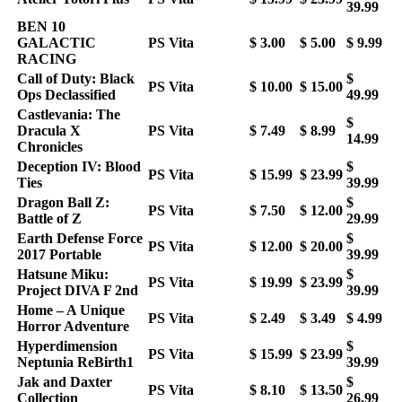
39.99
BEN 10
GALACTIC
PS Vita
$ 3.00
$ 5.00
$ 9.99
RACING
Call of Duty: Black
$
PS Vita
$ 10.00
$ 15.00
Ops Declassified
49.99
Castlevania: The
$
Dracula X
PS Vita
$ 7.49
$ 8.99
14.99
Chronicles
Deception IV: Blood
$
PS Vita
$ 15.99
$ 23.99
Ties
39.99
Dragon Ball Z:
$
PS Vita
$ 7.50
$ 12.00
Battle of Z
29.99
Earth Defense Force
$
PS Vita
$ 12.00
$ 20.00
2017 Portable
39.99
Hatsune Miku:
$
PS Vita
$ 19.99
$ 23.99
Project DIVA F 2nd
39.99
Home – A Unique
PS Vita
$ 2.49
$ 3.49
$ 4.99
Horror Adventure
Hyperdimension
$
PS Vita
$ 15.99
$ 23.99
Neptunia ReBirth1
39.99
Jak and Daxter
$
PS Vita
$ 8.10
$ 13.50
Collection
26.99