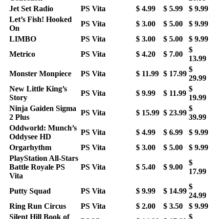
Jet Set Radio
PS Vita
$ 4.99
$ 5.99
$ 9.99
Let’s Fish! Hooked
PS Vita
$ 3.00
$ 5.00
$ 9.99
On
LIMBO
PS Vita
$ 3.00
$ 5.00
$ 9.99
$
Metrico
PS Vita
$ 4.20
$ 7.00
13.99
$
Monster Monpiece
PS Vita
$ 11.99
$ 17.99
29.99
New Little King’s
$
PS Vita
$ 9.99
$ 11.99
Story
19.99
Ninja Gaiden Sigma
$
PS Vita
$ 15.99
$ 23.99
2 Plus
39.99
Oddworld: Munch’s
PS Vita
$ 4.99
$ 6.99
$ 9.99
Oddysee HD
Orgarhythm
PS Vita
$ 3.00
$ 5.00
$ 9.99
PlayStation All-Stars
$
Battle Royale PS
PS Vita
$ 5.40
$ 9.00
17.99
Vita
$
Putty Squad
PS Vita
$ 9.99
$ 14.99
24.99
Ring Run Circus
PS Vita
$ 2.00
$ 3.50
$ 9.99
Silent Hill Book of
$