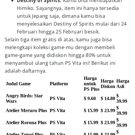
Destiny of Spirits.
Kamu bisa mendapatkan
Himiko. Sayangnya, item ini hanya tersedia
untuk Jepang saja, dimana kamu bisa
menyelesaikan Destiny of Spirits mulai dari 24
Februari hingga 25 Februari besok.
Selain tiga item gratis di atas, kamu juga bisa
melengkapi koleksi game-mu dengan membeli
game-game yang didiskon hingga 80% untuk
menyambut ulang tahun PS Vita ini! Berikut ini
adalah daftarnya.
Harga
Harga
Harga
Judul Game
Platform
untuk
Diskon
Asli
PS Plus
Angry Birds: Star
$
PS Vita
$ 9.60
$ 14.80
Wars
39.99
$
Atelier Meruru Plus
PS Vita
$ 15.99
$ 23.99
39.99
$
Atelier Rorona Plus
PS Vita
$ 15.99
$ 23.99
39.99
$
Atelier Totori Plus
PS Vita
$ 15.99
$ 23.99