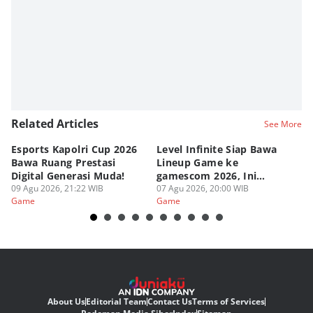
Related Articles
See More
Esports Kapolri Cup 2026
Level Infinite Siap Bawa
C
Bawa Ruang Prestasi
Lineup Game ke
O
Digital Generasi Muda!
gamescom 2026, Ini
V
09 Agu 2026, 21:22 WIB
Judulnya!
07 Agu 2026, 20:00 WIB
07
Game
Game
G
About Us
Editorial Team
Contact Us
Terms of Services